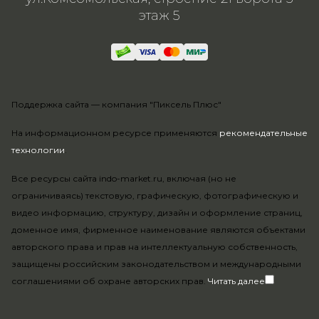
этаж 5
Поддержка сайта —
компания "Пиксель Плюс"
На информационном ресурсе применяются
рекомендательные
технологии
.
Все ресурсы сайта indo-market.ru, включая (но не
ограничиваясь) текстовую, графическую, фотографическую и
видео информацию, структуру, дизайн и оформление страниц,
доменное имя, фирменное наименование являются объектами
авторского права и прав на интеллектуальную собственность,
защищены российским законодательством и международными
соглашениями об охране авторских прав.
Читать далее