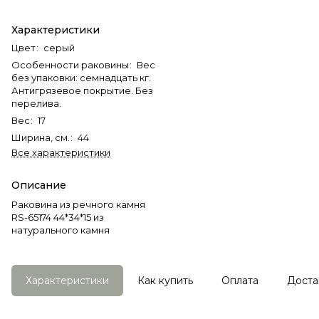
Характеристики
Цвет
:
серый
Особенности раковины
:
Вес
без упаковки: семнадцать кг.
Антигрязевое покрытие. Без
перелива.
Вес
:
17
Ширина, см.
:
44
Все характеристики
Описание
Раковина из речного камня
RS-65174 44*34*15 из
натурального камня
Характеристики
Как купить
Оплата
Доста