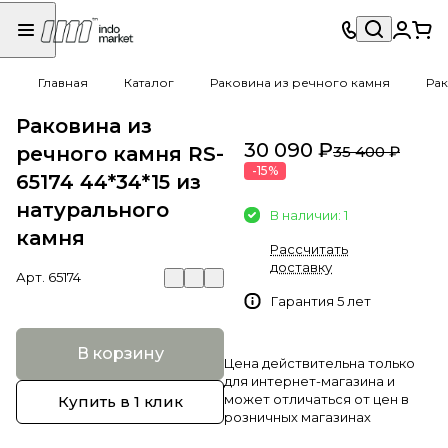
Главная
Каталог
Раковина из речного камня
Рак
Раковина из
30 090 ₽
речного камня RS-
35 400 ₽
-15%
65174 44*34*15 из
натурального
В наличии: 1
камня
Рассчитать
доставку
Арт.
65174
Гарантия 5 лет
В корзину
Цена действительна только
для интернет-магазина и
может отличаться от цен в
Купить в 1 клик
розничных магазинах