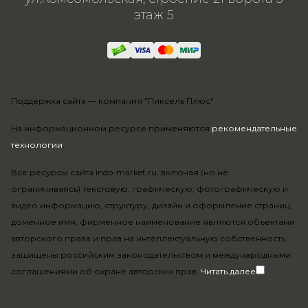
этаж 5
Поддержка сайта —
компания "Пиксель Плюс"
На информационном ресурсе применяются
рекомендательные
технологии
.
Все ресурсы сайта indo-market.ru, включая (но не
ограничиваясь) текстовую, графическую, фотографическую и
видео информацию, структуру, дизайн и оформление страниц,
доменное имя, фирменное наименование являются объектами
авторского права и прав на интеллектуальную собственность,
защищены российским законодательством и международными
соглашениями об охране авторских прав.
Читать далее