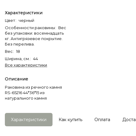
Характеристики
Цвет
:
черный
Особенности раковины
:
Вес
без упаковки: восемнадцать
кг. Антигрязевое покрытие.
Без перелива.
Вес
:
18
Ширина, см.
:
44
Все характеристики
Описание
Раковина из речного камня
RS-65216 44*36*15 из
натурального камня
Характеристики
Как купить
Оплата
Доста