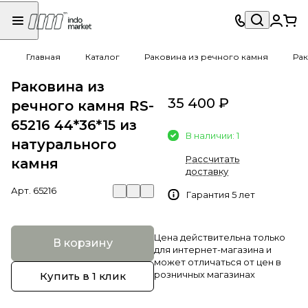
Главная
Каталог
Раковина из речного камня
Рак
Раковина из
35 400 ₽
речного камня RS-
65216 44*36*15 из
В наличии: 1
натурального
Рассчитать
камня
доставку
Арт.
65216
Гарантия 5 лет
Цена действительна только
В корзину
для интернет-магазина и
может отличаться от цен в
розничных магазинах
Купить в 1 клик