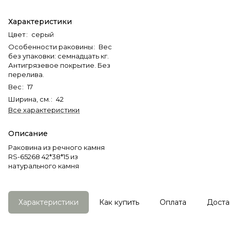
Характеристики
Цвет
:
серый
Особенности раковины
:
Вес
без упаковки: семнадцать кг.
Антигрязевое покрытие. Без
перелива.
Вес
:
17
Ширина, см.
:
42
Все характеристики
Описание
Раковина из речного камня
RS-65268 42*38*15 из
натурального камня
Характеристики
Как купить
Оплата
Доста