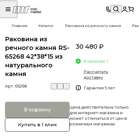
Главная
Каталог
Раковина из речного камня
Рак
Раковина из
30 480 ₽
речного камня RS-
65268 42*38*15 из
В наличии: 1
натурального
Рассчитать
камня
доставку
Арт.
65268
Гарантия 5 лет
Цена действительна только
В корзину
для интернет-магазина и
может отличаться от цен в
розничных магазинах
Купить в 1 клик