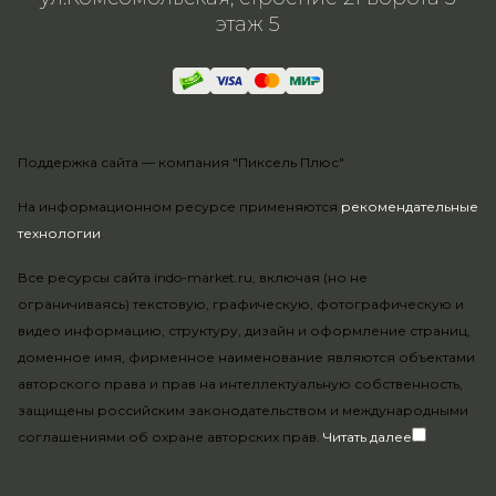
этаж 5
Поддержка сайта —
компания "Пиксель Плюс"
На информационном ресурсе применяются
рекомендательные
технологии
.
Все ресурсы сайта indo-market.ru, включая (но не
ограничиваясь) текстовую, графическую, фотографическую и
видео информацию, структуру, дизайн и оформление страниц,
доменное имя, фирменное наименование являются объектами
авторского права и прав на интеллектуальную собственность,
защищены российским законодательством и международными
соглашениями об охране авторских прав.
Читать далее