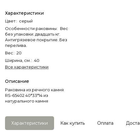
Характеристики
Цвет
:
серый
Особенности раковины
:
Вес
без упаковки: двадцать кг.
Антигрязевое покрытие. Без
перелива.
Вес
:
20
Ширина, см.
:
40
Все характеристики
Описание
Раковина из речного камня
RS-65402 40*33*14 из
натурального камня
Характеристики
Как купить
Оплата
Доста