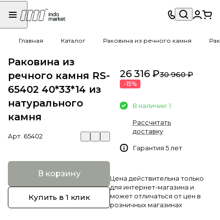
Главная
Каталог
Раковина из речного камня
Рак
Раковина из
26 316 ₽
речного камня RS-
30 960 ₽
-15%
65402 40*33*14 из
натурального
В наличии: 1
камня
Рассчитать
доставку
Арт.
65402
Гарантия 5 лет
В корзину
Цена действительна только
для интернет-магазина и
может отличаться от цен в
Купить в 1 клик
розничных магазинах