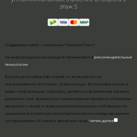
этаж 5
Поддержка сайта —
компания "Пиксель Плюс"
На информационном ресурсе применяются
рекомендательные
технологии
.
Все ресурсы сайта indo-market.ru, включая (но не
ограничиваясь) текстовую, графическую, фотографическую и
видео информацию, структуру, дизайн и оформление страниц,
доменное имя, фирменное наименование являются объектами
авторского права и прав на интеллектуальную собственность,
защищены российским законодательством и международными
соглашениями об охране авторских прав.
Читать далее