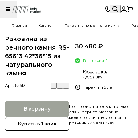
Главная
Каталог
Раковина из речного камня
Рак
Раковина из
30 480 ₽
речного камня RS-
65613 42*36*15 из
В наличии: 1
натурального
Рассчитать
камня
доставку
Арт.
65613
Гарантия 5 лет
Цена действительна только
В корзину
для интернет-магазина и
может отличаться от цен в
розничных магазинах
Купить в 1 клик