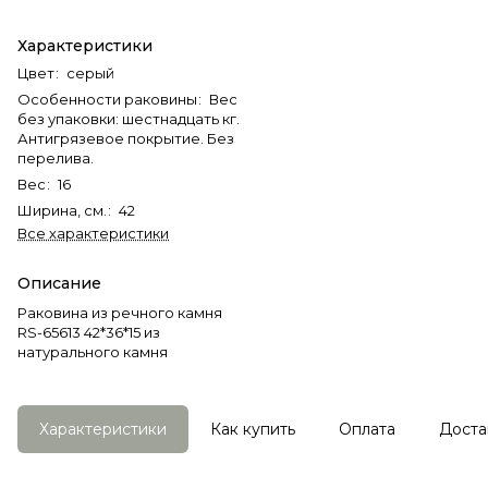
Характеристики
Цвет
:
серый
Особенности раковины
:
Вес
без упаковки: шестнадцать кг.
Антигрязевое покрытие. Без
перелива.
Вес
:
16
Ширина, см.
:
42
Все характеристики
Описание
Раковина из речного камня
RS-65613 42*36*15 из
натурального камня
Характеристики
Как купить
Оплата
Доста