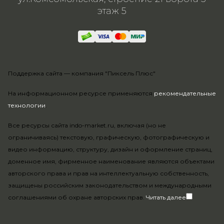
этаж 5
Поддержка сайта —
компания "Пиксель Плюс"
На информационном ресурсе применяются
рекомендательные
технологии
.
Все ресурсы сайта indo-market.ru, включая (но не
ограничиваясь) текстовую, графическую, фотографическую и
видео информацию, структуру, дизайн и оформление страниц,
доменное имя, фирменное наименование являются объектами
авторского права и прав на интеллектуальную собственность,
защищены российским законодательством и международными
соглашениями об охране авторских прав.
Читать далее