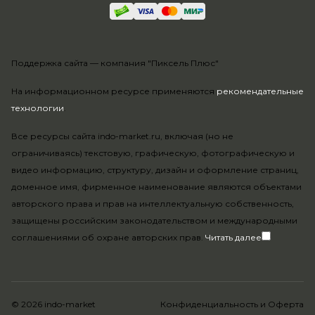
Поддержка сайта —
компания "Пиксель Плюс"
На информационном ресурсе применяются
рекомендательные
технологии
.
Все ресурсы сайта indo-market.ru, включая (но не
ограничиваясь) текстовую, графическую, фотографическую и
видео информацию, структуру, дизайн и оформление страниц,
доменное имя, фирменное наименование являются объектами
авторского права и прав на интеллектуальную собственность,
защищены российским законодательством и международными
соглашениями об охране авторских прав.
Читать далее
© 2026 indo-market
Конфиденциальность
и
Оферта