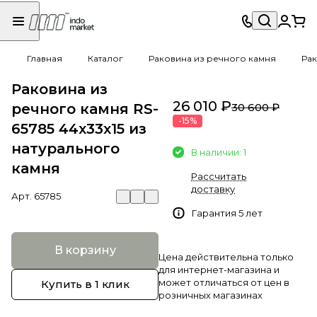
Главная
Каталог
Раковина из речного камня
Рак
Раковина из
26 010 ₽
речного камня RS-
30 600 ₽
-15%
65785 44х33х15 из
натурального
В наличии: 1
камня
Рассчитать
доставку
Арт.
65785
Гарантия 5 лет
В корзину
Цена действительна только
для интернет-магазина и
может отличаться от цен в
Купить в 1 клик
розничных магазинах