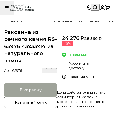
Главная
Каталог
Раковина из речного камня
Рак
Раковина из
24 276 ₽
речного камня RS-
28 560 ₽
-15%
65976 43х33х14 из
натурального
В наличии: 1
камня
Рассчитать
доставку
Арт.
65976
Гарантия 5 лет
В корзину
Цена действительна только
для интернет-магазина и
может отличаться от цен в
Купить в 1 клик
розничных магазинах