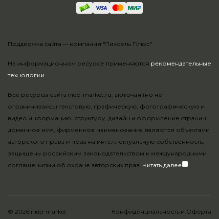
Поддержка сайта —
компания "Пиксель Плюс"
На информационном ресурсе применяются
рекомендательные
технологии
.
Все ресурсы сайта indo-market.ru, включая (но не
ограничиваясь) текстовую, графическую, фотографическую и
видео информацию, структуру, дизайн и оформление страниц,
доменное имя, фирменное наименование являются объектами
авторского права и прав на интеллектуальную собственность,
защищены российским законодательством и международными
соглашениями об охране авторских прав.
Читать далее
© 2026 indo-market
Конфиденциальность
и
Оферта