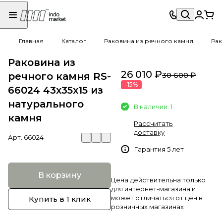
Главная
Каталог
Раковина из речного камня
Рак
Раковина из
26 010 ₽
речного камня RS-
30 600 ₽
-15%
66024 43х35х15 из
натурального
В наличии: 1
камня
Рассчитать
доставку
Арт.
66024
Гарантия 5 лет
В корзину
Цена действительна только
для интернет-магазина и
может отличаться от цен в
Купить в 1 клик
розничных магазинах