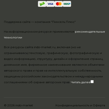
Поддержка сайта —
компания "Пиксель Плюс"
На информационном ресурсе применяются
рекомендательные
технологии
.
Все ресурсы сайта indo-market.ru, включая (но не
ограничиваясь) текстовую, графическую, фотографическую и
видео информацию, структуру, дизайн и оформление страниц,
доменное имя, фирменное наименование являются объектами
авторского права и прав на интеллектуальную собственность,
защищены российским законодательством и международными
соглашениями об охране авторских прав.
Читать далее
© 2026 indo-market
Конфиденциальность
и
Оферта