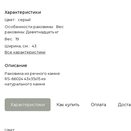
Характеристики
Цвет
:
серый
Особенности раковины
:
Вес
раковины: Девятнадцать кг
Вес
:
19
Ширина, см.
:
43
Все характеристики
Описание
Раковина из речного камня
RS-66024 43х35х15 из
натурального камня
Характеристики
Как купить
Оплата
Доста
Цвет