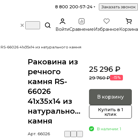
8 800 200-57-24
Заказать звонок
Войти
Сравнение
Избранное
Корзина
RS-66026 41х35х14 из натурального камня
Раковина из
25 296 ₽
речного
29 760 ₽
-15%
камня RS-
66026
В корзину
41х35х14 из
натурального
Купить в 1
клик
камня
В наличии: 1
Арт.
66026