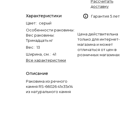
Рассчитать
доставку
Характеристики
Гарантия 5 лет
Цвет
:
серый
Особенности раковины
:
Цена действительна
Вес раковины:
только для интернет-
Тринадцать кг
магазина и может
Вес
:
13
отличаться от цен в
Ширина, см.
:
41
розничных магазинах
Все характеристики
Описание
Раковина из речного
камня RS-66026 41х35х14
из натурального камня