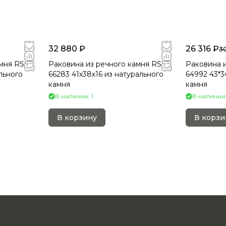
32 880 ₽
26 316 ₽
30
мня RS-
Раковина из речного камня RS-
Раковина и
ального
66283 41х38х16 из натурального
64992 43*3
камня
камня
В наличии: 1
В наличии:
В корзину
В корзи