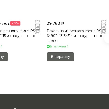
29 760 ₽
-15%
 960 ₽
з речного камня RS-
Раковина из речного камня RS-
4*15 из натурального
64902 43*34*14 из натурального
камня
 1
В наличии: 1
ну
В корзину