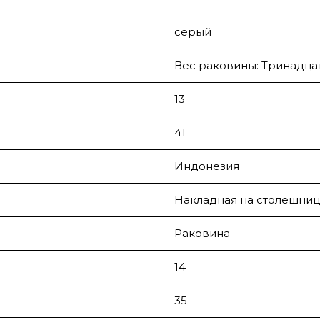
серый
Вес раковины: Тринадцат
13
41
Индонезия
Накладная на столешниц
Раковина
14
35