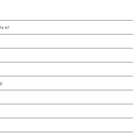
ь кг
у