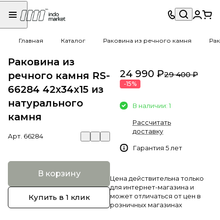
Главная
Каталог
Раковина из речного камня
Рак
Раковина из
24 990 ₽
речного камня RS-
29 400 ₽
-15%
66284 42х34х15 из
натурального
В наличии: 1
камня
Рассчитать
доставку
Арт.
66284
Гарантия 5 лет
В корзину
Цена действительна только
для интернет-магазина и
может отличаться от цен в
Купить в 1 клик
розничных магазинах