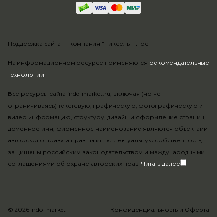
Поддержка сайта —
компания "Пиксель Плюс"
На информационном ресурсе применяются
рекомендательные
технологии
.
Все ресурсы сайта indo-market.ru, включая (но не
ограничиваясь) текстовую, графическую, фотографическую и
видео информацию, структуру, дизайн и оформление страниц,
доменное имя, фирменное наименование являются объектами
авторского права и прав на интеллектуальную собственность,
защищены российским законодательством и международными
соглашениями об охране авторских прав.
Читать далее
© 2026 indo-market
Конфиденциальность
и
Оферта