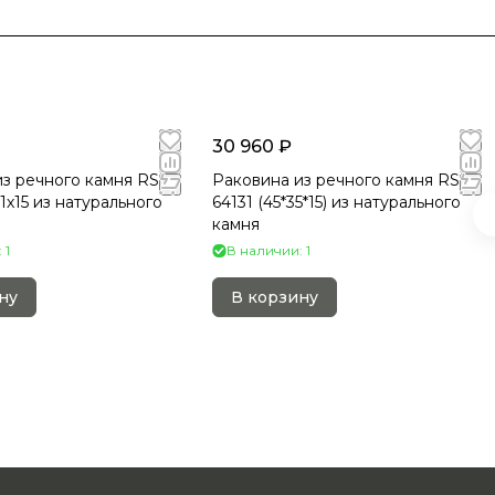
30 960 ₽
з речного камня RS-
Раковина из речного камня RS-
1х15 из натурального
64131 (45*35*15) из натурального
камня
 1
В наличии: 1
ну
В корзину