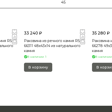
45
33 240 ₽
35 280 ₽
мня RS-
Раковина из речного камня RS-
Раковина и
рального
66311 48х43х14 из натурального
66278 49х3
камня
камня
В наличии: 1
В наличии:
В корзину
В корзи