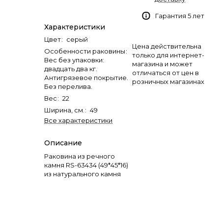
Гарантия 5 лет
Характеристики
Цвет
:
серый
Цена действительна
Особенности раковины
:
только для интернет-
Вес без упаковки:
магазина и может
двадцать два кг.
отличаться от цен в
Антигрязевое покрытие.
розничных магазинах
Без перелива.
Вес
:
22
Ширина, см.
:
49
Все характеристики
Описание
Раковина из речного
камня RS-63434 (49*45*16)
из натурального камня