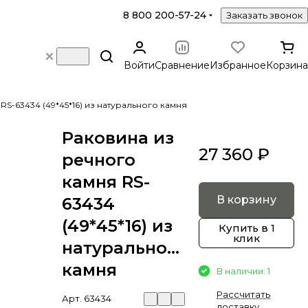
8 800 200-57-24
Заказать звонок
Войти
Сравнение
Избранное
Корзина
RS-63434 (49*45*16) из натурального камня
Раковина из
27 360 ₽
речного
камня RS-
В корзину
63434
(49*45*16) из
Купить в 1
клик
натурального
камня
В наличии: 1
Рассчитать
Арт.
63434
доставку