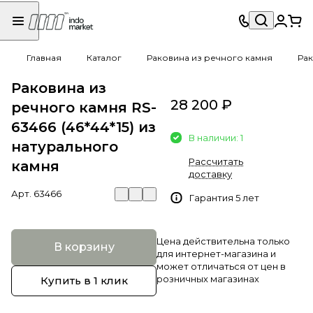
Главная
Каталог
Раковина из речного камня
Рак
Раковина из
28 200 ₽
речного камня RS-
63466 (46*44*15) из
В наличии: 1
натурального
Рассчитать
камня
доставку
Арт.
63466
Гарантия 5 лет
Цена действительна только
В корзину
для интернет-магазина и
может отличаться от цен в
розничных магазинах
Купить в 1 клик