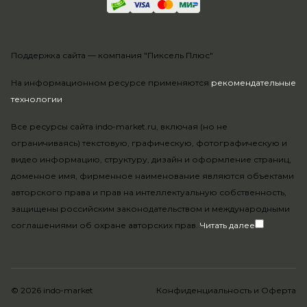
Поддержка сайта —
компания "Пиксель Плюс"
На информационном ресурсе применяются
рекомендательные
технологии
.
Все ресурсы сайта indo-market.ru, включая (но не
ограничиваясь) текстовую, графическую, фотографическую и
видео информацию, структуру, дизайн и оформление страниц,
доменное имя, фирменное наименование являются объектами
авторского права и прав на интеллектуальную собственность,
защищены российским законодательством и международными
соглашениями об охране авторских прав.
Читать далее
© 2026 indo-market
Конфиденциальность
и
Оферта