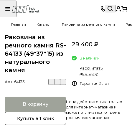
Главная
Каталог
Раковина из речного камня
Рак
Раковина из
29 400 ₽
речного камня RS-
64133 (49*37*15) из
В наличии: 1
натурального
Рассчитать
камня
доставку
Арт.
64133
Гарантия 5 лет
Цена действительна только
В корзину
для интернет-магазина и
может отличаться от цен в
розничных магазинах
Купить в 1 клик