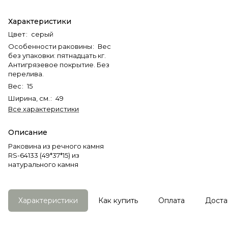
Характеристики
Цвет
:
серый
Особенности раковины
:
Вес
без упаковки: пятнадцать кг.
Антигрязевое покрытие. Без
перелива.
Вес
:
15
Ширина, см.
:
49
Все характеристики
Описание
Раковина из речного камня
RS-64133 (49*37*15) из
натурального камня
Характеристики
Как купить
Оплата
Доста