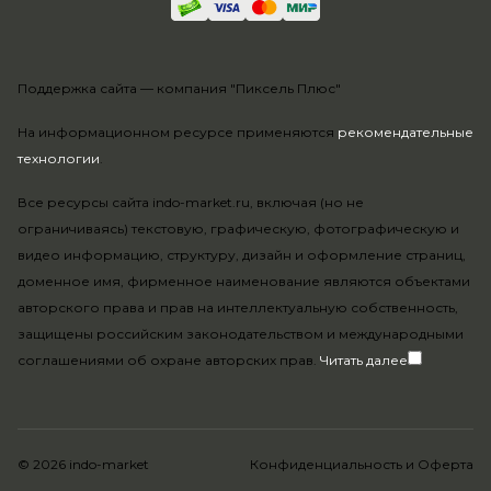
Поддержка сайта —
компания "Пиксель Плюс"
На информационном ресурсе применяются
рекомендательные
технологии
.
Все ресурсы сайта indo-market.ru, включая (но не
ограничиваясь) текстовую, графическую, фотографическую и
видео информацию, структуру, дизайн и оформление страниц,
доменное имя, фирменное наименование являются объектами
авторского права и прав на интеллектуальную собственность,
защищены российским законодательством и международными
соглашениями об охране авторских прав.
Читать далее
© 2026 indo-market
Конфиденциальность
и
Оферта