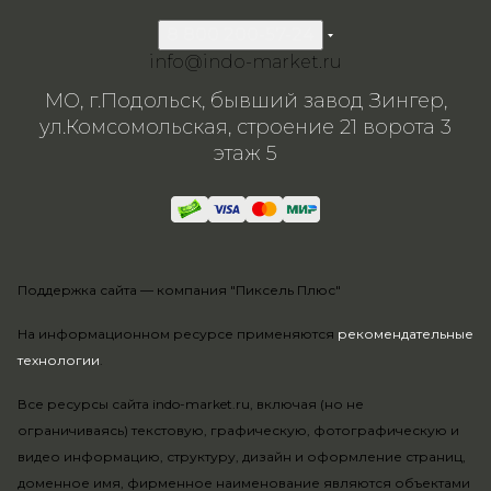
8 800 200-57-24
info@indo-market.ru
МО, г.Подольск, бывший завод Зингер,
ул.Комсомольская, строение 21 ворота 3
этаж 5
Поддержка сайта —
компания "Пиксель Плюс"
На информационном ресурсе применяются
рекомендательные
технологии
.
Все ресурсы сайта indo-market.ru, включая (но не
ограничиваясь) текстовую, графическую, фотографическую и
видео информацию, структуру, дизайн и оформление страниц,
доменное имя, фирменное наименование являются объектами