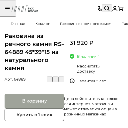
Главная
Каталог
Раковина из речного камня
Рак
Раковина из
31 920 ₽
речного камня RS-
64889 45*39*15 из
В наличии: 1
натурального
Рассчитать
камня
доставку
Арт.
64889
Гарантия 5 лет
Цена действительна только
В корзину
для интернет-магазина и
может отличаться от цен в
розничных магазинах
Купить в 1 клик