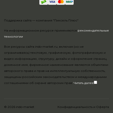
Поддержка сайта —
компания "Пиксель Плюс"
На информационном ресурсе применяются
рекомендательные
технологии
.
Все ресурсы сайта indo-market.ru, включая (но не
ограничиваясь) текстовую, графическую, фотографическую и
видео информацию, структуру, дизайн и оформление страниц,
доменное имя, фирменное наименование являются объектами
авторского права и прав на интеллектуальную собственность,
защищены российским законодательством и международными
соглашениями об охране авторских прав.
Читать далее
© 2026 indo-market
Конфиденциальность
и
Оферта