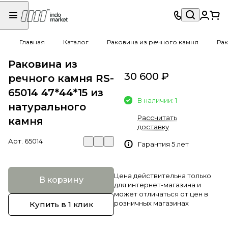
Главная
Каталог
Раковина из речного камня
Рак
Раковина из
30 600 ₽
речного камня RS-
65014 47*44*15 из
В наличии: 1
натурального
Рассчитать
камня
доставку
Арт.
65014
Гарантия 5 лет
Цена действительна только
В корзину
для интернет-магазина и
может отличаться от цен в
розничных магазинах
Купить в 1 клик