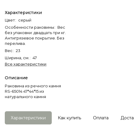
Характеристики
Цвет
:
серый
Особенности раковины
:
Вес
без упаковки: двадцать три кг.
Антигрязевое покрытие. Без
перелива.
Вес
:
23
Ширина, см.
:
47
Все характеристики
Описание
Раковина из речного камня
RS-65014 47*44*15 из
натурального камня
Характеристики
Как купить
Оплата
Доста