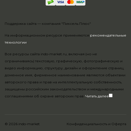
Поддержка сайта —
компания "Пиксель Плюс"
На информационном ресурсе применяются
рекомендательные
технологии
.
Все ресурсы сайта indo-market.ru, включая (но не
ограничиваясь) текстовую, графическую, фотографическую и
видео информацию, структуру, дизайн и оформление страниц,
доменное имя, фирменное наименование являются объектами
авторского права и прав на интеллектуальную собственность,
защищены российским законодательством и международными
соглашениями об охране авторских прав.
Читать далее
© 2026 indo-market
Конфиденциальность
и
Оферта