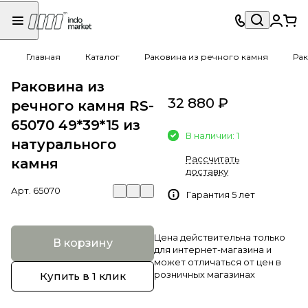
Главная
Каталог
Раковина из речного камня
Рак
Раковина из
32 880 ₽
речного камня RS-
65070 49*39*15 из
В наличии: 1
натурального
Рассчитать
камня
доставку
Арт.
65070
Гарантия 5 лет
Цена действительна только
В корзину
для интернет-магазина и
может отличаться от цен в
розничных магазинах
Купить в 1 клик