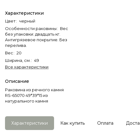
Характеристики
Цвет
:
черный
Особенности раковины
:
Вес
без упаковки: двадцать кг.
Антигрязевое покрытие. Без
перелива.
Вес
:
20
Ширина, см.
:
49
Все характеристики
Описание
Раковина из речного камня
RS-65070 49*39*15 из
натурального камня
Характеристики
Как купить
Оплата
Доста