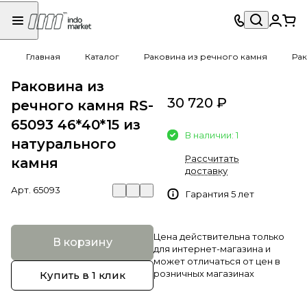
Главная
Каталог
Раковина из речного камня
Рак
Раковина из
30 720 ₽
речного камня RS-
65093 46*40*15 из
В наличии: 1
натурального
Рассчитать
камня
доставку
Арт.
65093
Гарантия 5 лет
Цена действительна только
В корзину
для интернет-магазина и
может отличаться от цен в
розничных магазинах
Купить в 1 клик