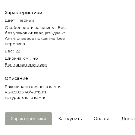
Характеристики
Цвет
:
черный
Особенности раковины
:
Вес
без упаковки: двадцать два кг.
Антигрязевое покрытие. Без
перелива.
Вес
:
22
Ширина, см.
:
46
Все характеристики
Описание
Раковина из речного камня
RS-65093 46*40*15 из
натурального камня
Характеристики
Как купить
Оплата
Доста