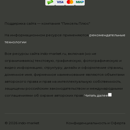
Поддержка сайта —
компания "Пиксель Плюс"
На информационном ресурсе применяются
рекомендательные
технологии
.
Все ресурсы сайта indo-market.ru, включая (но не
ограничиваясь) текстовую, графическую, фотографическую и
видео информацию, структуру, дизайн и оформление страниц,
доменное имя, фирменное наименование являются объектами
авторского права и прав на интеллектуальную собственность,
защищены российским законодательством и международными
соглашениями об охране авторских прав.
Читать далее
© 2026 indo-market
Конфиденциальность
и
Оферта