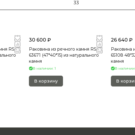
33
30 600 ₽
26 640 ₽
мня RS-
Раковина из речного камня RS-
Раковина и
ального
63671 (47*40*15) из натурального
65108 48*3
камня
камня
В наличии: 1
В наличии:
В корзину
В корзи