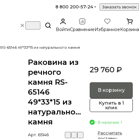
8 800 200-57-24
Заказать звонок
Войти
Сравнение
Избранное
Корзина
RS-65146 49*33*15 из натурального камня
Раковина из
29 760 ₽
речного
камня RS-
В корзину
65146
49*33*15 из
Купить в 1
клик
натурального
камня
В наличии: 1
Рассчитать
Арт.
65146
доставку