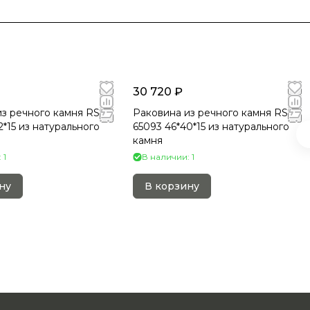
30 720 ₽
з речного камня RS-
Раковина из речного камня RS-
2*15 из натурального
65093 46*40*15 из натурального
камня
 1
В наличии: 1
ну
В корзину