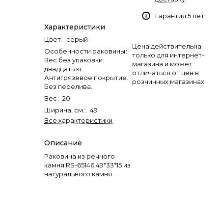
Гарантия 5 лет
Характеристики
Цвет
:
серый
Цена действительна
Особенности раковины
:
только для интернет-
Вес без упаковки:
магазина и может
двадцать кг.
отличаться от цен в
Антигрязевое покрытие.
розничных магазинах
Без перелива.
Вес
:
20
Ширина, см.
:
49
Все характеристики
Описание
Раковина из речного
камня RS-65146 49*33*15 из
натурального камня