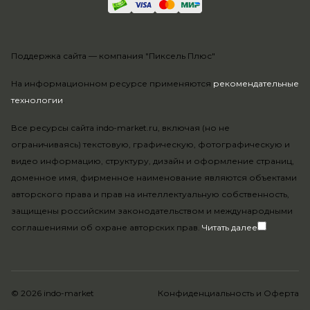
Поддержка сайта —
компания "Пиксель Плюс"
На информационном ресурсе применяются
рекомендательные
технологии
.
Все ресурсы сайта indo-market.ru, включая (но не
ограничиваясь) текстовую, графическую, фотографическую и
видео информацию, структуру, дизайн и оформление страниц,
доменное имя, фирменное наименование являются объектами
авторского права и прав на интеллектуальную собственность,
защищены российским законодательством и международными
соглашениями об охране авторских прав.
Читать далее
© 2026 indo-market
Конфиденциальность
и
Оферта