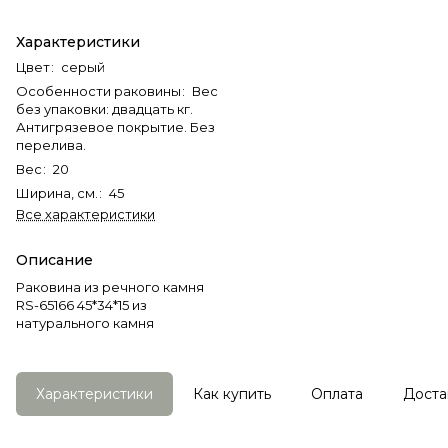
Характеристики
Цвет
:
серый
Особенности раковины
:
Вес
без упаковки: двадцать кг.
Антигрязевое покрытие. Без
перелива.
Вес
:
20
Ширина, см.
:
45
Все характеристики
Описание
Раковина из речного камня
RS-65166 45*34*15 из
натурального камня
Характеристики
Как купить
Оплата
Доста