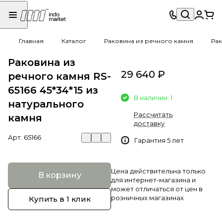
Главная
Каталог
Раковина из речного камня
Рак
Раковина из
29 640 ₽
речного камня RS-
65166 45*34*15 из
В наличии: 1
натурального
Рассчитать
камня
доставку
Арт.
65166
Гарантия 5 лет
Цена действительна только
В корзину
для интернет-магазина и
может отличаться от цен в
розничных магазинах
Купить в 1 клик