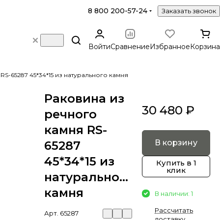
8 800 200-57-24
Заказать звонок
Войти
Сравнение
Избранное
Корзина
RS-65287 45*34*15 из натурального камня
Раковина из
30 480 ₽
речного
камня RS-
В корзину
65287
45*34*15 из
Купить в 1
клик
натурального
камня
В наличии: 1
Рассчитать
Арт.
65287
доставку