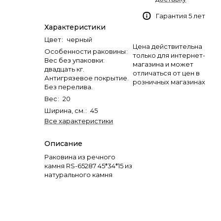
Гарантия 5 лет
Характеристики
Цвет
:
черный
Цена действительна
Особенности раковины
:
только для интернет-
Вес без упаковки:
магазина и может
двадцать кг.
отличаться от цен в
Антигрязевое покрытие.
розничных магазинах
Без перелива.
Вес
:
20
Ширина, см.
:
45
Все характеристики
Описание
Раковина из речного
камня RS-65287 45*34*15 из
натурального камня