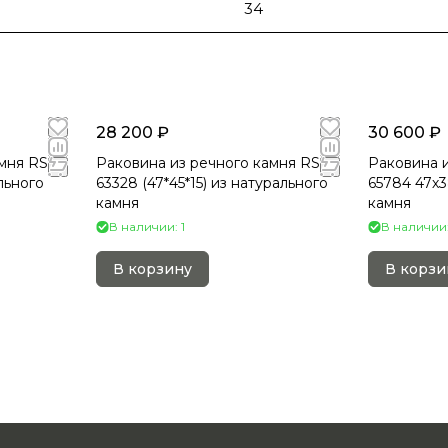
34
28 200 ₽
30 600 ₽
мня RS-
Раковина из речного камня RS-
Раковина и
льного
63328 (47*45*15) из натурального
65784 47х3
камня
камня
В наличии: 1
В наличии:
В корзину
В корзи