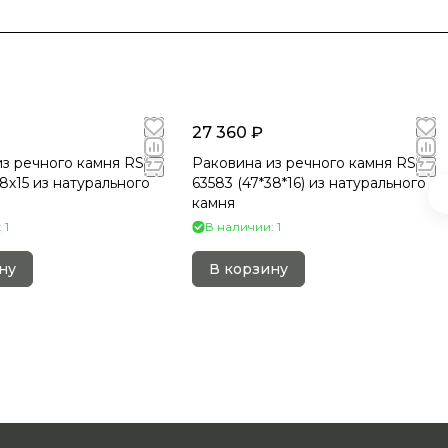
27 360 ₽
з речного камня RS-
Раковина из речного камня RS-
8х15 из натурального
63583 (47*38*16) из натурального
камня
 1
В наличии: 1
ну
В корзину