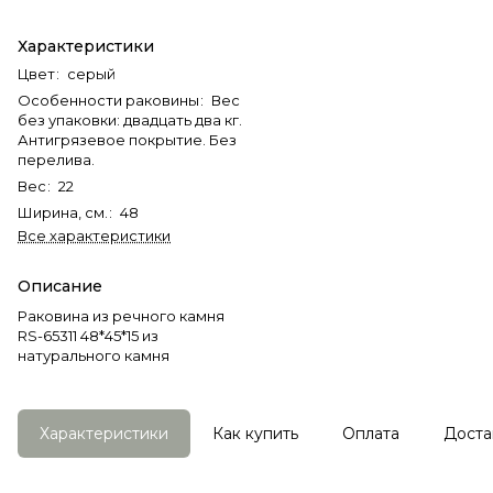
Характеристики
Цвет
:
серый
Особенности раковины
:
Вес
без упаковки: двадцать два кг.
Антигрязевое покрытие. Без
перелива.
Вес
:
22
Ширина, см.
:
48
Все характеристики
Описание
Раковина из речного камня
RS-65311 48*45*15 из
натурального камня
Характеристики
Как купить
Оплата
Доста