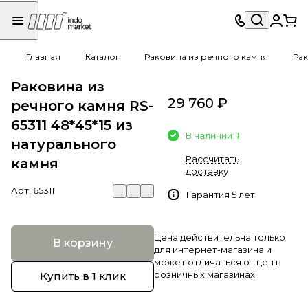
Главная
Каталог
Раковина из речного камня
Рак
Раковина из
29 760 ₽
речного камня RS-
65311 48*45*15 из
В наличии: 1
натурального
Рассчитать
камня
доставку
Арт.
65311
Гарантия 5 лет
Цена действительна только
В корзину
для интернет-магазина и
может отличаться от цен в
розничных магазинах
Купить в 1 клик