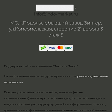
8 800 200-57-24
info@indo-market.ru
МО, г.Подольск, бывший завод Зингер,
ул.Комсомольская, строение 21 ворота 3
этаж 5
Поддержка сайта —
компания "Пиксель Плюс"
На информационном ресурсе применяются
рекомендательные
технологии
.
Все ресурсы сайта indo-market.ru, включая (но не
ограничиваясь) текстовую, графическую, фотографическую и
видео информацию, структуру, дизайн и оформление страниц,
доменное имя, фирменное наименование являются объектами