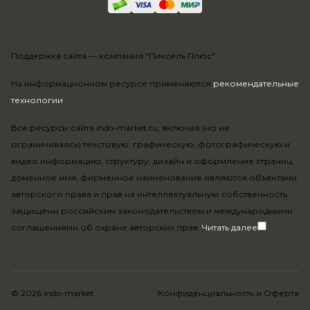
Поддержка сайта —
компания "Пиксель Плюс"
На информационном ресурсе применяются
рекомендательные
технологии
.
Все ресурсы сайта indo-market.ru, включая (но не
ограничиваясь) текстовую, графическую, фотографическую и
видео информацию, структуру, дизайн и оформление страниц,
доменное имя, фирменное наименование являются объектами
авторского права и прав на интеллектуальную собственность,
защищены российским законодательством и международными
соглашениями об охране авторских прав.
Читать далее
© 2026 indo-market
Конфиденциальность
и
Оферта