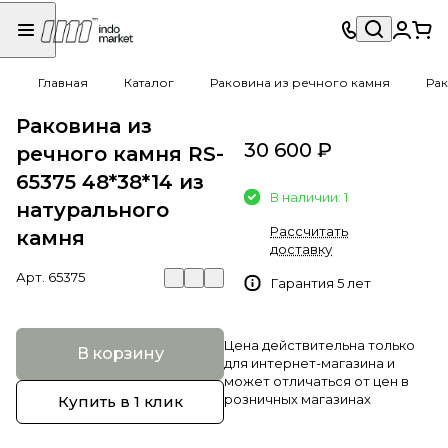
Главная
Каталог
Раковина из речного камня
Рак
Раковина из
30 600 ₽
речного камня RS-
65375 48*38*14 из
В наличии: 1
натурального
Рассчитать
камня
доставку
Арт.
65375
Гарантия 5 лет
Цена действительна только
В корзину
для интернет-магазина и
может отличаться от цен в
розничных магазинах
Купить в 1 клик