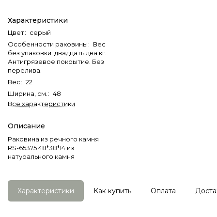
Характеристики
Цвет
:
серый
Особенности раковины
:
Вес
без упаковки: двадцать два кг.
Антигрязевое покрытие. Без
перелива.
Вес
:
22
Ширина, см.
:
48
Все характеристики
Описание
Раковина из речного камня
RS-65375 48*38*14 из
натурального камня
Характеристики
Как купить
Оплата
Доста