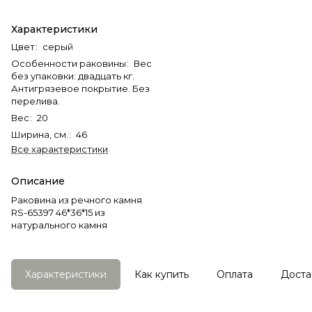
Характеристики
Цвет
:
серый
Особенности раковины
:
Вес
без упаковки: двадцать кг.
Антигрязевое покрытие. Без
перелива.
Вес
:
20
Ширина, см.
:
46
Все характеристики
Описание
Раковина из речного камня
RS-65397 46*36*15 из
натурального камня
Характеристики
Как купить
Оплата
Доста