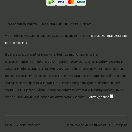
Поддержка сайта —
компания "Пиксель Плюс"
На информационном ресурсе применяются
рекомендательные
технологии
.
Все ресурсы сайта indo-market.ru, включая (но не
ограничиваясь) текстовую, графическую, фотографическую и
видео информацию, структуру, дизайн и оформление страниц,
доменное имя, фирменное наименование являются объектами
авторского права и прав на интеллектуальную собственность,
защищены российским законодательством и международными
соглашениями об охране авторских прав.
Читать далее
© 2026 indo-market
Конфиденциальность
и
Оферта