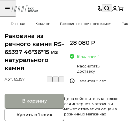
Главная
Каталог
Раковина из речного камня
Рак
Раковина из
28 080 ₽
речного камня RS-
65397 46*36*15 из
В наличии: 1
натурального
Рассчитать
камня
доставку
Арт.
65397
Гарантия 5 лет
Цена действительна только
В корзину
для интернет-магазина и
может отличаться от цен в
розничных магазинах
Купить в 1 клик