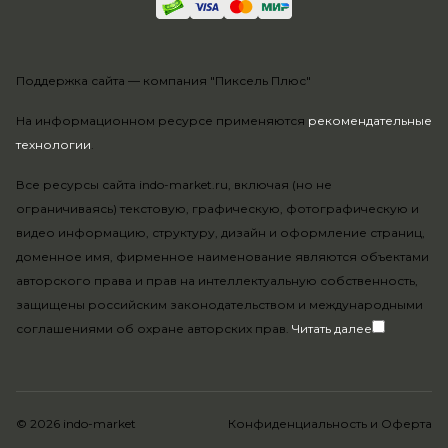
Поддержка сайта —
компания "Пиксель Плюс"
На информационном ресурсе применяются
рекомендательные
технологии
.
Все ресурсы сайта indo-market.ru, включая (но не
ограничиваясь) текстовую, графическую, фотографическую и
видео информацию, структуру, дизайн и оформление страниц,
доменное имя, фирменное наименование являются объектами
авторского права и прав на интеллектуальную собственность,
защищены российским законодательством и международными
соглашениями об охране авторских прав.
Читать далее
© 2026 indo-market
Конфиденциальность
и
Оферта