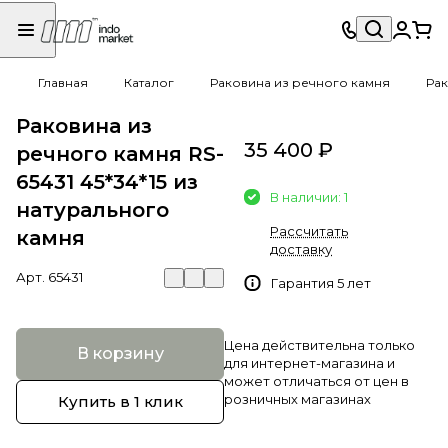
Главная
Каталог
Раковина из речного камня
Рак
Раковина из
35 400 ₽
речного камня RS-
65431 45*34*15 из
В наличии: 1
натурального
Рассчитать
камня
доставку
Арт.
65431
Гарантия 5 лет
Цена действительна только
В корзину
для интернет-магазина и
может отличаться от цен в
розничных магазинах
Купить в 1 клик