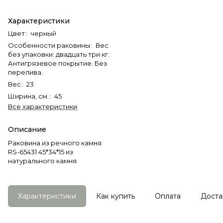
Характеристики
Цвет
:
черный
Особенности раковины
:
Вес
без упаковки: двадцать три кг.
Антигрязевое покрытие. Без
перелива.
Вес
:
23
Ширина, см.
:
45
Все характеристики
Описание
Раковина из речного камня
RS-65431 45*34*15 из
натурального камня
Характеристики
Как купить
Оплата
Доста