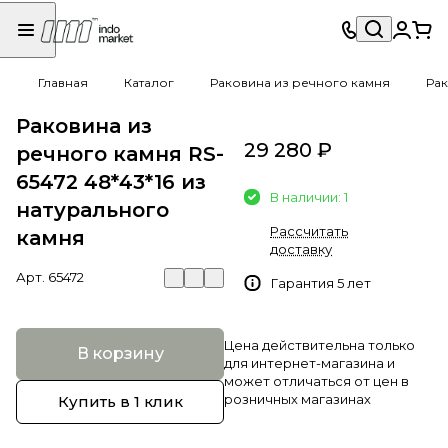
Главная
Каталог
Раковина из речного камня
Рак
Раковина из
29 280 ₽
речного камня RS-
65472 48*43*16 из
В наличии: 1
натурального
Рассчитать
камня
доставку
Арт.
65472
Гарантия 5 лет
Цена действительна только
В корзину
для интернет-магазина и
может отличаться от цен в
розничных магазинах
Купить в 1 клик