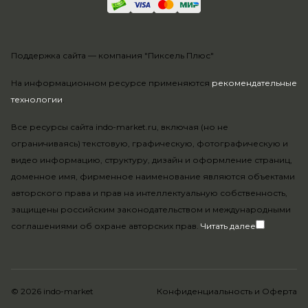
Поддержка сайта —
компания "Пиксель Плюс"
На информационном ресурсе применяются
рекомендательные
технологии
.
Все ресурсы сайта indo-market.ru, включая (но не
ограничиваясь) текстовую, графическую, фотографическую и
видео информацию, структуру, дизайн и оформление страниц,
доменное имя, фирменное наименование являются объектами
авторского права и прав на интеллектуальную собственность,
защищены российским законодательством и международными
соглашениями об охране авторских прав.
Читать далее
© 2026 indo-market
Конфиденциальность
и
Оферта