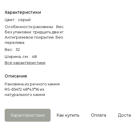
Характеристики
Цвет
:
серый
Особенности раковины
:
Вес
без упаковки: тридцать два кг.
Антигрязевое покрытие. Без
перелива.
Вес
:
32
Ширина, см.
:
48
Все характеристики
Описание
Раковина из речного камня
RS-65472 48*43*16 из
натурального камня
Характеристики
Как купить
Оплата
Доста