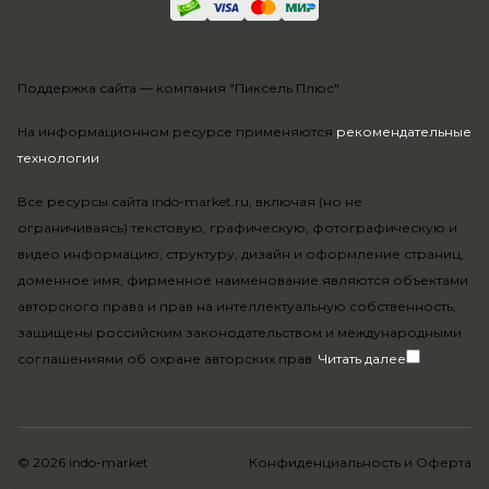
Поддержка сайта —
компания "Пиксель Плюс"
На информационном ресурсе применяются
рекомендательные
технологии
.
Все ресурсы сайта indo-market.ru, включая (но не
ограничиваясь) текстовую, графическую, фотографическую и
видео информацию, структуру, дизайн и оформление страниц,
доменное имя, фирменное наименование являются объектами
авторского права и прав на интеллектуальную собственность,
защищены российским законодательством и международными
соглашениями об охране авторских прав.
Читать далее
© 2026 indo-market
Конфиденциальность
и
Оферта