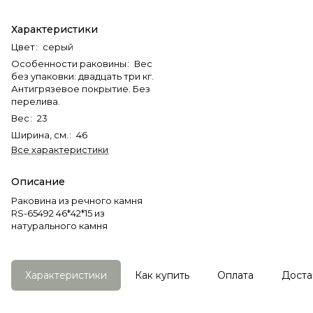
Характеристики
Цвет
:
серый
Особенности раковины
:
Вес
без упаковки: двадцать три кг.
Антигрязевое покрытие. Без
перелива.
Вес
:
23
Ширина, см.
:
46
Все характеристики
Описание
Раковина из речного камня
RS-65492 46*42*15 из
натурального камня
Характеристики
Как купить
Оплата
Доста