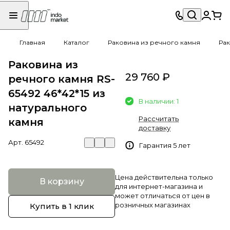
Главная
Каталог
Раковина из речного камня
Рак
Раковина из
29 760 ₽
речного камня RS-
65492 46*42*15 из
В наличии: 1
натурального
Рассчитать
камня
доставку
Арт.
65492
Гарантия 5 лет
Цена действительна только
В корзину
для интернет-магазина и
может отличаться от цен в
розничных магазинах
Купить в 1 клик