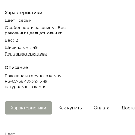
Характеристики
Цвет
:
серый
Особенности раковины
:
Вес
раковины: Двадцать один кг
Вес
:
21
Ширина, см.
:
49
Все характеристики
Описание
Раковина из речного камня
RS-65768 49х34х15 из
натурального камня
Характеристики
Как купить
Оплата
Доста
Цвет