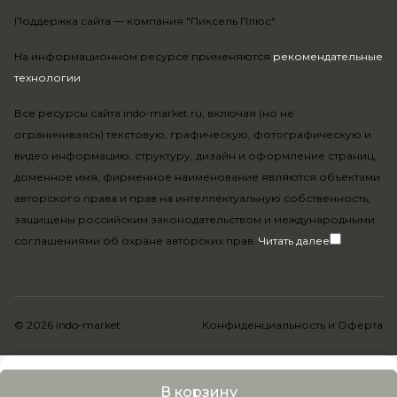
Поддержка сайта —
компания "Пиксель Плюс"
На информационном ресурсе применяются
рекомендательные
технологии
.
Все ресурсы сайта indo-market.ru, включая (но не
ограничиваясь) текстовую, графическую, фотографическую и
видео информацию, структуру, дизайн и оформление страниц,
доменное имя, фирменное наименование являются объектами
авторского права и прав на интеллектуальную собственность,
защищены российским законодательством и международными
соглашениями об охране авторских прав.
Читать далее
© 2026 indo-market
Конфиденциальность
и
Оферта
В корзину