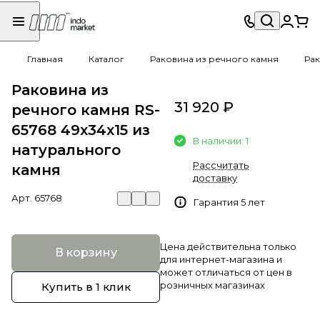
Главная
Каталог
Раковина из речного камня
Рак
Раковина из
31 920 ₽
речного камня RS-
65768 49х34х15 из
В наличии: 1
натурального
Рассчитать
камня
доставку
Арт.
65768
Гарантия 5 лет
Цена действительна только
В корзину
для интернет-магазина и
может отличаться от цен в
розничных магазинах
Купить в 1 клик