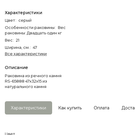
Характеристики
Цвет
:
серый
Особенности раковины
:
Вес
раковины: Двадцать один кг
Вес
:
21
Ширина, см.
:
47
Все характеристики
Описание
Раковина из речного камня
RS-65888 47х32х15 из
натурального камня
Характеристики
Как купить
Оплата
Доста
Цвет