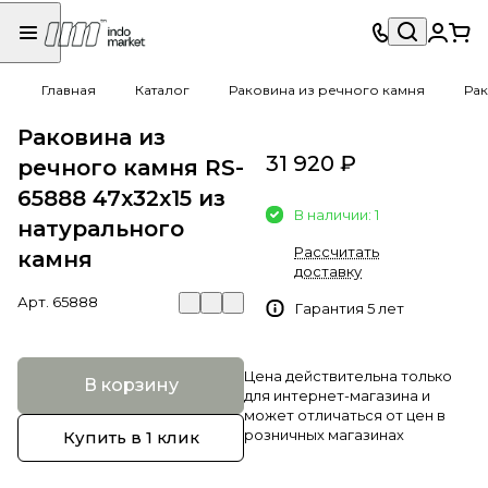
Главная
Каталог
Раковина из речного камня
Рак
Раковина из
31 920 ₽
речного камня RS-
65888 47х32х15 из
В наличии: 1
натурального
Рассчитать
камня
доставку
Арт.
65888
Гарантия 5 лет
Цена действительна только
В корзину
для интернет-магазина и
может отличаться от цен в
розничных магазинах
Купить в 1 клик