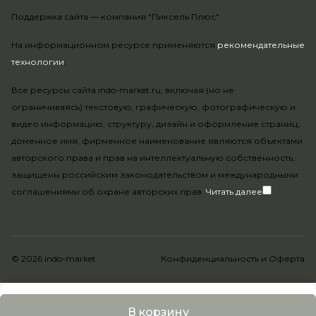
Поддержка сайта —
компания "Пиксель Плюс"
На информационном ресурсе применяются
рекомендательные
технологии
.
Все ресурсы сайта indo-market.ru, включая (но не
ограничиваясь) текстовую, графическую, фотографическую и
видео информацию, структуру, дизайн и оформление страниц,
доменное имя, фирменное наименование являются объектами
авторского права и прав на интеллектуальную собственность,
защищены российским законодательством и международными
соглашениями об охране авторских прав.
Читать далее
© 2026 indo-market
Конфиденциальность
и
Оферта
В корзину