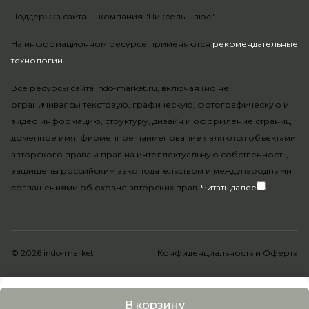
Поддержка сайта —
компания "Пиксель Плюс"
На информационном ресурсе применяются
рекомендательные
технологии
.
Все ресурсы сайта indo-market.ru, включая (но не
ограничиваясь) текстовую, графическую, фотографическую и
видео информацию, структуру, дизайн и оформление страниц,
доменное имя, фирменное наименование являются объектами
авторского права и прав на интеллектуальную собственность,
защищены российским законодательством и международными
соглашениями об охране авторских прав.
Читать далее
© 2026 indo-market
Конфиденциальность
и
Оферта
В корзину