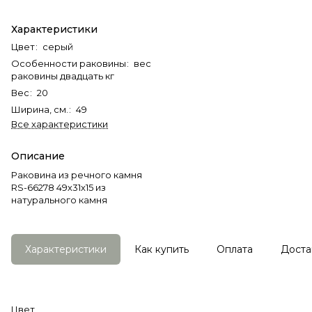
Характеристики
Цвет
:
серый
Особенности раковины
:
вес
раковины двадцать кг
Вес
:
20
Ширина, см.
:
49
Все характеристики
Описание
Раковина из речного камня
RS-66278 49х31х15 из
натурального камня
Характеристики
Как купить
Оплата
Доста
Цвет