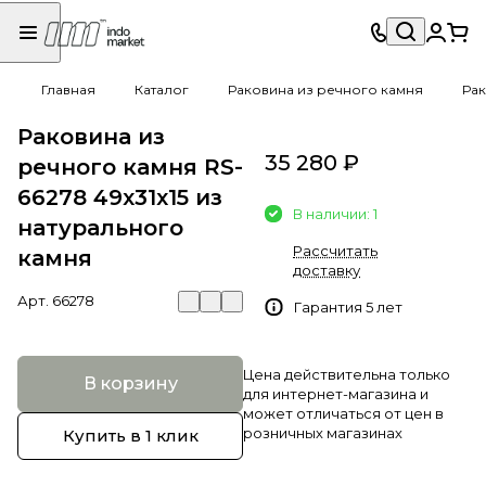
Главная
Каталог
Раковина из речного камня
Рак
Раковина из
35 280 ₽
речного камня RS-
66278 49х31х15 из
В наличии: 1
натурального
Рассчитать
камня
доставку
Арт.
66278
Гарантия 5 лет
Цена действительна только
В корзину
для интернет-магазина и
может отличаться от цен в
розничных магазинах
Купить в 1 клик