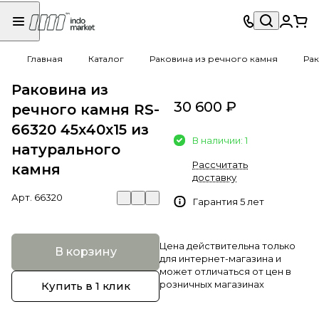
Главная
Каталог
Раковина из речного камня
Рак
Раковина из
30 600 ₽
речного камня RS-
66320 45х40х15 из
В наличии: 1
натурального
Рассчитать
камня
доставку
Арт.
66320
Гарантия 5 лет
Цена действительна только
В корзину
для интернет-магазина и
может отличаться от цен в
розничных магазинах
Купить в 1 клик