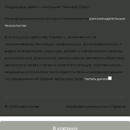
Поддержка сайта —
компания "Пиксель Плюс"
На информационном ресурсе применяются
рекомендательные
технологии
.
Все ресурсы сайта indo-market.ru, включая (но не
ограничиваясь) текстовую, графическую, фотографическую и
видео информацию, структуру, дизайн и оформление страниц,
доменное имя, фирменное наименование являются объектами
авторского права и прав на интеллектуальную собственность,
защищены российским законодательством и международными
соглашениями об охране авторских прав.
Читать далее
© 2026 indo-market
Конфиденциальность
и
Оферта
В корзину