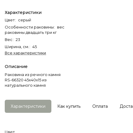
Характеристики
Цвет
:
серый
Особенности раковины
:
вес
раковины двадцать три кг
Вес
:
23
Ширина, см.
:
45
Все характеристики
Описание
Раковина из речного камня
RS-66320 45х40х15 из
натурального камня
Характеристики
Как купить
Оплата
Доста
Цвет