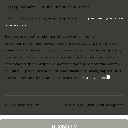
Поддержка сайта —
компания "Пиксель Плюс"
На информационном ресурсе применяются
рекомендательные
технологии
.
Все ресурсы сайта indo-market.ru, включая (но не
ограничиваясь) текстовую, графическую, фотографическую и
видео информацию, структуру, дизайн и оформление страниц,
доменное имя, фирменное наименование являются объектами
авторского права и прав на интеллектуальную собственность,
защищены российским законодательством и международными
соглашениями об охране авторских прав.
Читать далее
© 2026 indo-market
Конфиденциальность
и
Оферта
В корзину