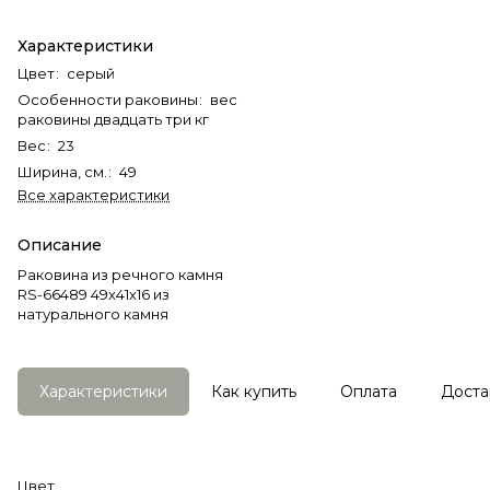
Характеристики
Цвет
:
серый
Особенности раковины
:
вес
раковины двадцать три кг
Вес
:
23
Ширина, см.
:
49
Все характеристики
Описание
Раковина из речного камня
RS-66489 49х41х16 из
натурального камня
Характеристики
Как купить
Оплата
Доста
Цвет