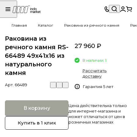
Главная
Каталог
Раковина из речного камня
Рак
Раковина из
27 960 ₽
речного камня RS-
66489 49х41х16 из
В наличии: 1
натурального
Рассчитать
камня
доставку
Арт.
66489
Гарантия 5 лет
Цена действительна только
В корзину
для интернет-магазина и
может отличаться от цен в
розничных магазинах
Купить в 1 клик