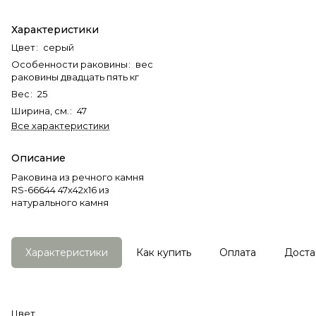
Характеристики
Цвет
:
серый
Особенности раковины
:
вес
раковины двадцать пять кг
Вес
:
25
Ширина, см.
:
47
Все характеристики
Описание
Раковина из речного камня
RS-66644 47х42х16 из
натурального камня
Характеристики
Как купить
Оплата
Доста
Цвет