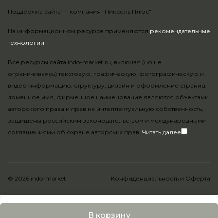
Поддержка сайта —
компания "Пиксель Плюс"
На информационном ресурсе применяются
рекомендательные
технологии
.
Все ресурсы сайта indo-market.ru, включая (но не
ограничиваясь) текстовую, графическую, фотографическую и
видео информацию, структуру, дизайн и оформление страниц,
доменное имя, фирменное наименование являются объектами
авторского права и прав на интеллектуальную собственность,
защищены российским законодательством и международными
соглашениями об охране авторских прав.
Читать далее
© 2026 indo-market
Конфиденциальность
и
Оферта
В корзину