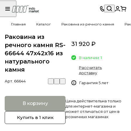
Главная
Каталог
Раковина из речного камня
Рак
Раковина из
31 920 ₽
речного камня RS-
66644 47х42х16 из
В наличии: 1
натурального
Рассчитать
камня
доставку
Арт.
66644
Гарантия 5 лет
Цена действительна только
В корзину
для интернет-магазина и
может отличаться от цен в
розничных магазинах
Купить в 1 клик