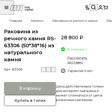
Главная
Каталог
Раковина из речного камня
Рак
Раковина из
28 800 ₽
речного камня RS-
63306 (50*38*16) из
В наличии: 1
натурального
Рассчитать
камня
доставку
Арт.
63306
Гарантия 5 лет
Цена действительна только
В корзину
для интернет-магазина и
может отличаться от цен в
розничных магазинах
Купить в 1 клик