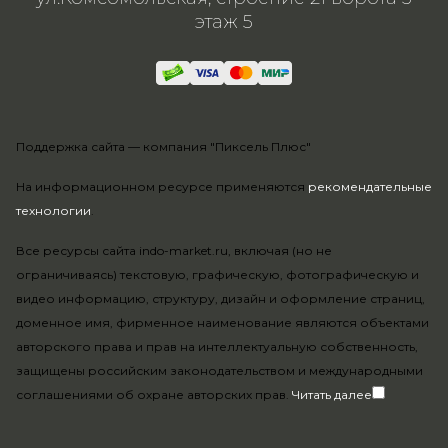
этаж 5
Поддержка сайта —
компания "Пиксель Плюс"
На информационном ресурсе применяются
рекомендательные
технологии
.
Все ресурсы сайта indo-market.ru, включая (но не
ограничиваясь) текстовую, графическую, фотографическую и
видео информацию, структуру, дизайн и оформление страниц,
доменное имя, фирменное наименование являются объектами
авторского права и прав на интеллектуальную собственность,
защищены российским законодательством и международными
соглашениями об охране авторских прав.
Читать далее