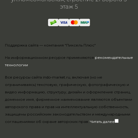
этаж 5
Поддержка сайта —
компания "Пиксель Плюс"
На информационном ресурсе применяются
рекомендательные
технологии
.
Все ресурсы сайта indo-market.ru, включая (но не
ограничиваясь) текстовую, графическую, фотографическую и
видео информацию, структуру, дизайн и оформление страниц,
доменное имя, фирменное наименование являются объектами
авторского права и прав на интеллектуальную собственность,
защищены российским законодательством и международными
соглашениями об охране авторских прав.
Читать далее