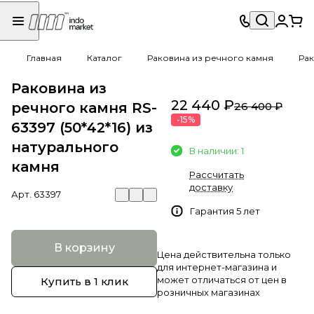
Главная
Каталог
Раковина из речного камня
Рак
Раковина из
22 440 ₽
речного камня RS-
26 400 ₽
-15%
63397 (50*42*16) из
натурального
В наличии: 1
камня
Рассчитать
доставку
Арт.
63397
Гарантия 5 лет
В корзину
Цена действительна только
для интернет-магазина и
может отличаться от цен в
Купить в 1 клик
розничных магазинах