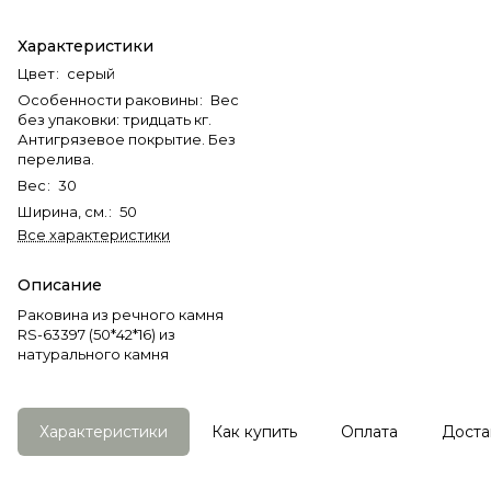
Характеристики
Цвет
:
серый
Особенности раковины
:
Вес
без упаковки: тридцать кг.
Антигрязевое покрытие. Без
перелива.
Вес
:
30
Ширина, см.
:
50
Все характеристики
Описание
Раковина из речного камня
RS-63397 (50*42*16) из
натурального камня
Характеристики
Как купить
Оплата
Доста