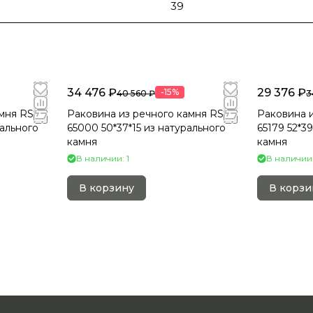
39
34 476 ₽
29 376 ₽
-15%
40 560 ₽
3
мня RS-
Раковина из речного камня RS-
Раковина и
рального
65000 50*37*15 из натурального
65179 52*3
камня
камня
В наличии: 1
В наличии:
В корзину
В корзи