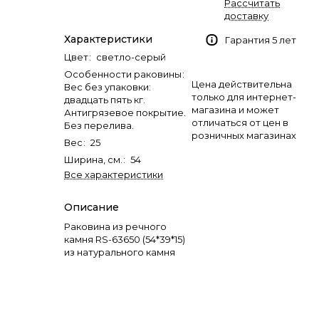
Рассчитать
доставку
Характеристики
Гарантия 5 лет
Цвет
:
светло-серый
Особенности раковины
:
Цена действительна
Вес без упаковки:
только для интернет-
двадцать пять кг.
магазина и может
Антигрязевое покрытие.
отличаться от цен в
Без перелива.
розничных магазинах
Вес
:
25
Ширина, см.
:
54
Все характеристики
Описание
Раковина из речного
камня RS-63650 (54*39*15)
из натурального камня