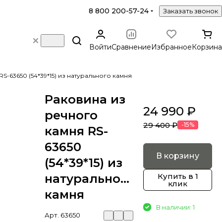
8 800 200-57-24
Заказать звонок
Войти
Сравнение
Избранное
Корзина
S-63650 (54*39*15) из натурального камня
Раковина из
24 990 ₽
речного
29 400 ₽
-15%
камня RS-
63650
В корзину
(54*39*15) из
натурального
Купить в 1
клик
камня
В наличии: 1
Арт.
63650