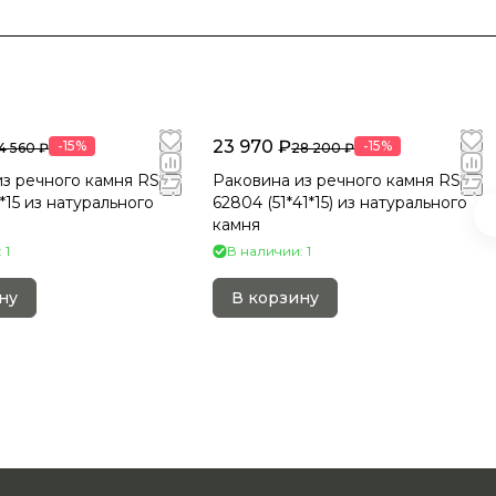
23 970 ₽
-15%
-15%
4 560 ₽
28 200 ₽
з речного камня RS-
Раковина из речного камня RS-
9*15 из натурального
62804 (51*41*15) из натурального
камня
 1
В наличии: 1
ну
В корзину