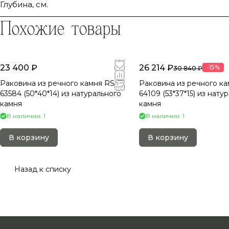
Глубина, см.
Похожие товары
23 400 ₽
26 214 ₽
-15%
30 840 ₽
Раковина из речного камня RS-
Раковина из речного ка
63584 (50*40*14) из натурального
64109 (53*37*15) из нату
камня
камня
В наличии: 1
В наличии: 1
В корзину
В корзину
Назад к списку