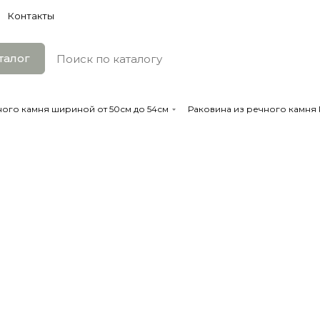
Контакты
талог
ного камня шириной от 50см до 54см
Раковина из речного камня R