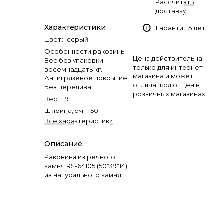
Рассчитать
доставку
Характеристики
Гарантия 5 лет
Цвет
:
серый
Особенности раковины
:
Цена действительна
Вес без упаковки:
только для интернет-
восемнадцать кг.
магазина и может
Антигрязевое покрытие.
отличаться от цен в
Без перелива.
розничных магазинах
Вес
:
19
Ширина, см.
:
50
Все характеристики
Описание
Раковина из речного
камня RS-64105 (50*39*14)
из натурального камня