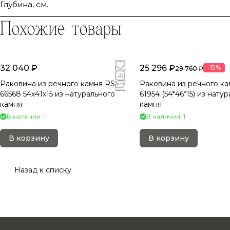
Глубина, см.
Похожие товары
32 040 ₽
25 296 ₽
-15%
29 760 ₽
Раковина из речного камня RS-
Раковина из речного ка
66568 54х41х15 из натурального
61954 (54*46*15) из нату
камня
камня
В наличии: 1
В наличии: 1
В корзину
В корзину
Назад к списку