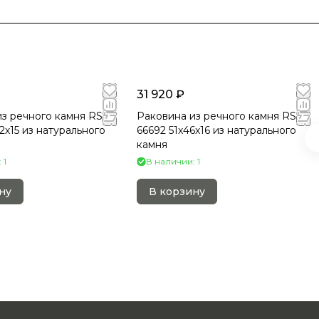
31 920 ₽
з речного камня RS-
Раковина из речного камня RS-
2х15 из натурального
66692 51х46х16 из натурального
камня
 1
В наличии: 1
ну
В корзину