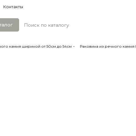
Контакты
талог
ного камня шириной от 50см до 54см
Раковина из речного камня R