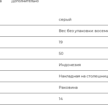
а
Дополнительно
серый
Вес без упаковки: восем
19
50
Индонезия
Накладная на столешниц
Раковина
14