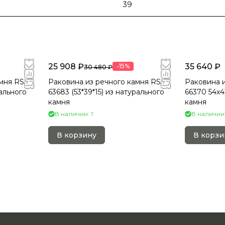
39
25 908 ₽
35 640 ₽
-15%
30 480 ₽
мня RS-
Раковина из речного камня RS-
Раковина и
рального
63683 (53*39*15) из натурального
66370 54х4
камня
камня
В наличии: 1
В наличии:
В корзину
В корзи