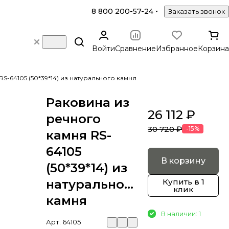
8 800 200-57-24
Заказать звонок
Войти
Сравнение
Избранное
Корзина
S-64105 (50*39*14) из натурального камня
Раковина из
26 112 ₽
речного
30 720 ₽
-15%
камня RS-
64105
В корзину
(50*39*14) из
натурального
Купить в 1
клик
камня
В наличии: 1
Арт.
64105