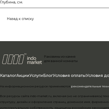
Глубина, см.
Назад к списку
Раковины из камня
для ванной комнаты
Каталог
Акции
Услуги
Блог
Условия оплаты
Условия д
На информационном ресурсе применяются
рекомендательные тех
Все ресурсы сайта indo-market.ru, включая (но не ограничиваясь) 
структуру, дизайн и оформление страниц, доменное имя, фирменно
интеллектуальную собственность, защищены российским законодат