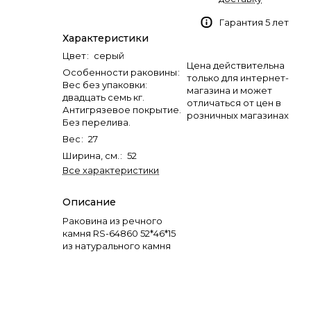
Гарантия 5 лет
Характеристики
Цвет
:
серый
Цена действительна
Особенности раковины
:
только для интернет-
Вес без упаковки:
магазина и может
двадцать семь кг.
отличаться от цен в
Антигрязевое покрытие.
розничных магазинах
Без перелива.
Вес
:
27
Ширина, см.
:
52
Все характеристики
Описание
Раковина из речного
камня RS-64860 52*46*15
из натурального камня