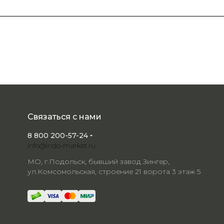
Связаться с нами
8 800 200-57-24
info@indo-market.ru
МО, г.Подольск, бывший завод Зингер,
ул.Комсомольская, строение 21 ворота 3 этаж 5