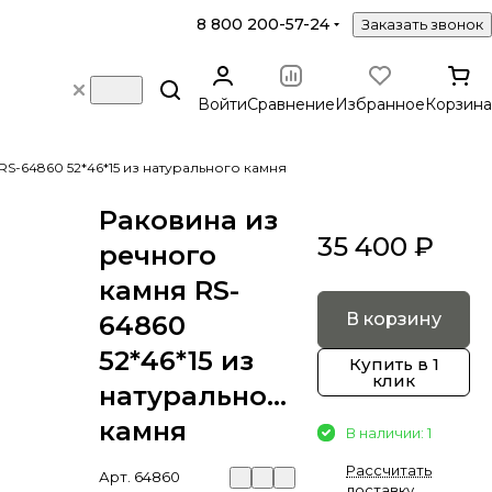
8 800 200-57-24
Заказать звонок
Войти
Сравнение
Избранное
Корзина
RS-64860 52*46*15 из натурального камня
Раковина из
35 400 ₽
речного
камня RS-
В корзину
64860
52*46*15 из
Купить в 1
клик
натурального
камня
В наличии: 1
Рассчитать
Арт.
64860
доставку