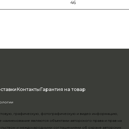
46
оставки
Контакты
Гарантия на товар
нологии
.
текстовую, графическую, фотографическую и видео информацию,
е наименование являются объектами авторского права и прав на
ельством и международными соглашениями об охране авторских