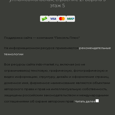
этаж 5
Поддержка сайта —
компания "Пиксель Плюс"
На информационном ресурсе применяются
рекомендательные
технологии
.
Все ресурсы сайта indo-market.ru, включая (но не
ограничиваясь) текстовую, графическую, фотографическую и
видео информацию, структуру, дизайн и оформление страниц,
доменное имя, фирменное наименование являются объектами
авторского права и прав на интеллектуальную собственность,
защищены российским законодательством и международными
соглашениями об охране авторских прав.
Читать далее