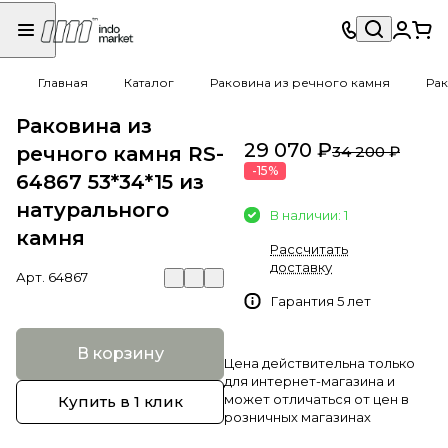
Главная
Каталог
Раковина из речного камня
Рак
Раковина из
29 070 ₽
речного камня RS-
34 200 ₽
-15%
64867 53*34*15 из
натурального
В наличии: 1
камня
Рассчитать
доставку
Арт.
64867
Гарантия 5 лет
В корзину
Цена действительна только
для интернет-магазина и
может отличаться от цен в
Купить в 1 клик
розничных магазинах