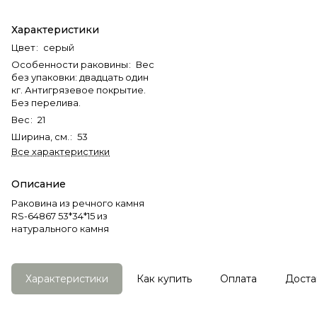
Характеристики
Цвет
:
серый
Особенности раковины
:
Вес
без упаковки: двадцать один
кг. Антигрязевое покрытие.
Без перелива.
Вес
:
21
Ширина, см.
:
53
Все характеристики
Описание
Раковина из речного камня
RS-64867 53*34*15 из
натурального камня
Характеристики
Как купить
Оплата
Доста