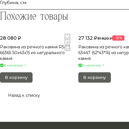
Глубина, см.
Похожие товары
28 080 ₽
27 132 ₽
-15%
31 920 ₽
Раковина из речного камня RS-
Раковина из речного ка
66365 50х43х15 из натурального
63447 (52*43*16) из нату
камня
камня
В наличии: 1
В наличии: 1
В корзину
В корзину
Назад к списку