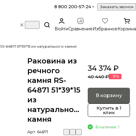
8 800 200-57-24
Заказать звонок
Войти
Сравнение
Избранное
Корзина
S-64871 51*39*15 из натурального камня
Раковина из
34 374 ₽
речного
40 440 ₽
-15%
камня RS-
64871 51*39*15
В корзину
из
натурального
Купить в 1
клик
камня
В наличии: 1
Арт.
64871