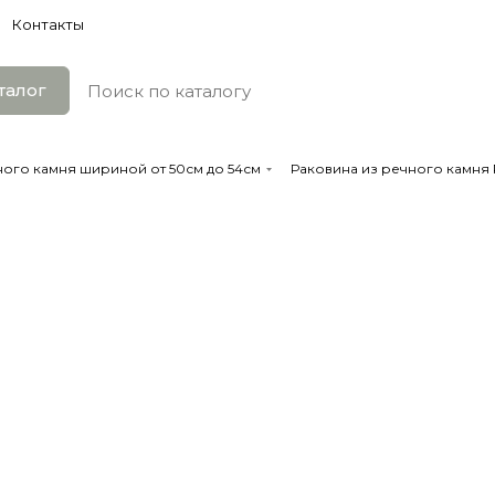
Контакты
талог
ного камня шириной от 50см до 54см
Раковина из речного камня R