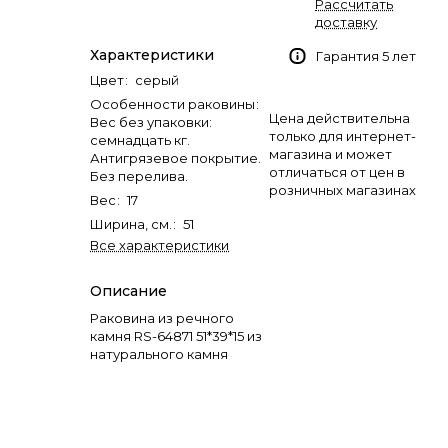
Рассчитать
доставку
Характеристики
Гарантия 5 лет
Цвет
:
серый
Особенности раковины
:
Цена действительна
Вес без упаковки:
только для интернет-
семнадцать кг.
магазина и может
Антигрязевое покрытие.
отличаться от цен в
Без перелива.
розничных магазинах
Вес
:
17
Ширина, см.
:
51
Все характеристики
Описание
Раковина из речного
камня RS-64871 51*39*15 из
натурального камня