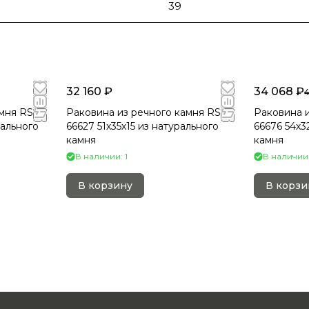
39
32 160 ₽
34 068 ₽
мня RS-
Раковина из речного камня RS-
Раковина и
рального
66627 51х35х15 из натурального
66676 54х3
камня
камня
В наличии: 1
В наличии:
В корзину
В корзи