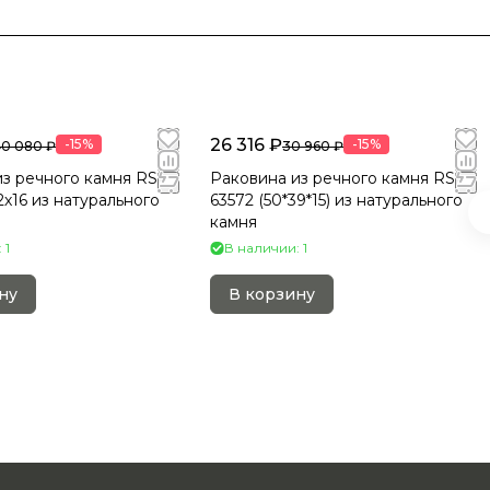
26 316 ₽
-15%
-15%
40 080 ₽
30 960 ₽
з речного камня RS-
Раковина из речного камня RS-
2х16 из натурального
63572 (50*39*15) из натурального
камня
 1
В наличии: 1
ну
В корзину