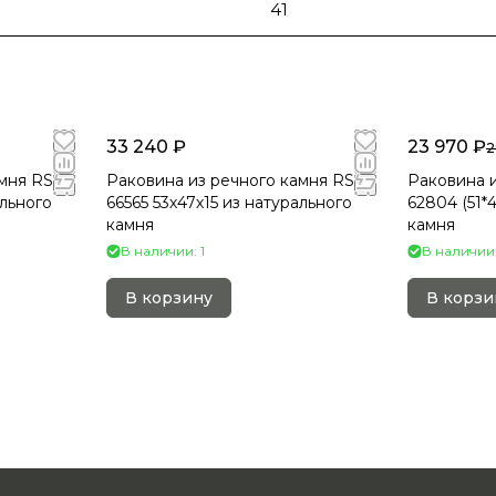
41
33 240 ₽
23 970 ₽
2
мня RS-
Раковина из речного камня RS-
Раковина и
ального
66565 53х47х15 из натурального
62804 (51*4
камня
камня
В наличии: 1
В наличии:
В корзину
В корзи