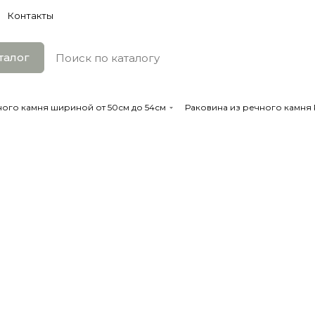
Контакты
талог
ного камня шириной от 50см до 54см
Раковина из речного камня R