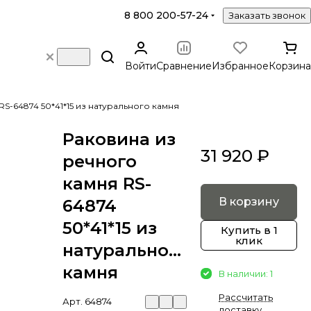
8 800 200-57-24
Заказать звонок
Войти
Сравнение
Избранное
Корзина
S-64874 50*41*15 из натурального камня
Раковина из
31 920 ₽
речного
камня RS-
В корзину
64874
50*41*15 из
Купить в 1
клик
натурального
камня
В наличии: 1
Рассчитать
Арт.
64874
доставку