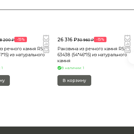
26 316 ₽
-15%
-15%
8 200 ₽
30 960 ₽
з речного камня RS-
Раковина из речного камня RS-
1*15) из натурального
63438 (54*46*15) из натурального
камня
 1
В наличии: 1
ну
В корзину