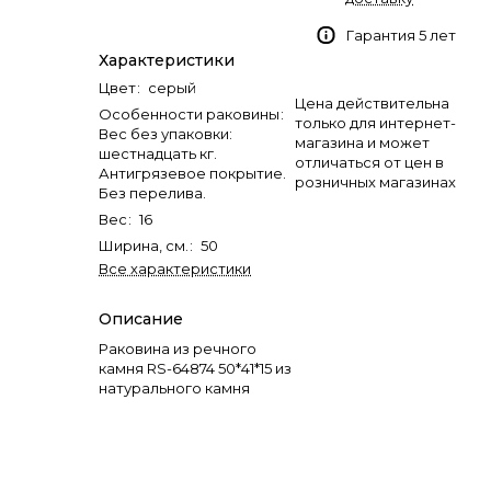
Гарантия 5 лет
Характеристики
Цвет
:
серый
Цена действительна
Особенности раковины
:
только для интернет-
Вес без упаковки:
магазина и может
шестнадцать кг.
отличаться от цен в
Антигрязевое покрытие.
розничных магазинах
Без перелива.
Вес
:
16
Ширина, см.
:
50
Все характеристики
Описание
Раковина из речного
камня RS-64874 50*41*15 из
натурального камня