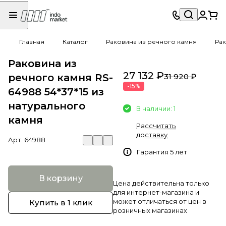
Главная
Каталог
Раковина из речного камня
Рак
Раковина из
27 132 ₽
речного камня RS-
31 920 ₽
-15%
64988 54*37*15 из
натурального
В наличии: 1
камня
Рассчитать
доставку
Арт.
64988
Гарантия 5 лет
В корзину
Цена действительна только
для интернет-магазина и
может отличаться от цен в
Купить в 1 клик
розничных магазинах