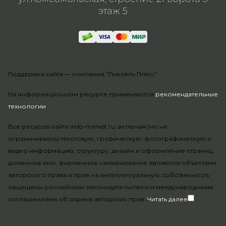
этаж 5
Поддержка сайта —
компания "Пиксель Плюс"
На информационном ресурсе применяются
рекомендательные
технологии
.
Все ресурсы сайта indo-market.ru, включая (но не
ограничиваясь) текстовую, графическую, фотографическую и
видео информацию, структуру, дизайн и оформление страниц,
доменное имя, фирменное наименование являются объектами
авторского права и прав на интеллектуальную собственность,
защищены российским законодательством и международными
соглашениями об охране авторских прав.
Читать далее