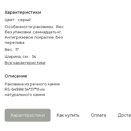
Характеристики
Цвет
:
серый
Особенности раковины
:
Вес
без упаковки: семнадцать кг.
Антигрязевое покрытие. Без
перелива.
Вес
:
17
Ширина, см.
:
54
Все характеристики
Описание
Раковина из речного камня
RS-64988 54*37*15 из
натурального камня
Характеристики
Как купить
Оплата
Доста