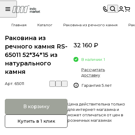
Главная
Каталог
Раковина из речного камня
Рак
Раковина из
32 160 ₽
речного камня RS-
65011 52*34*15 из
В наличии: 1
натурального
Рассчитать
камня
доставку
Арт.
65011
Гарантия 5 лет
Цена действительна только
В корзину
для интернет-магазина и
может отличаться от цен в
розничных магазинах
Купить в 1 клик