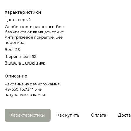
Характеристики
Цвет
:
серый
Особенности раковины
:
Вес
без упаковки: двадцать три кг.
Антигрязевое покрытие. Без
перелива.
Вес
:
23
Ширина, см.
:
52
Все характеристики
Описание
Раковина из речного камня
RS-65011 52*34*15 из
натурального камня
Характеристики
Как купить
Оплата
Доста