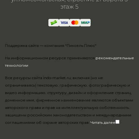
этаж 5
Поддержка сайта —
компания "Пиксель Плюс"
На информационном ресурсе применяются
рекомендательные
технологии
.
Все ресурсы сайта indo-market.ru, включая (но не
ограничиваясь) текстовую, графическую, фотографическую и
видео информацию, структуру, дизайн и оформление страниц,
доменное имя, фирменное наименование являются объектами
авторского права и прав на интеллектуальную собственность,
защищены российским законодательством и международными
соглашениями об охране авторских прав.
Читать далее