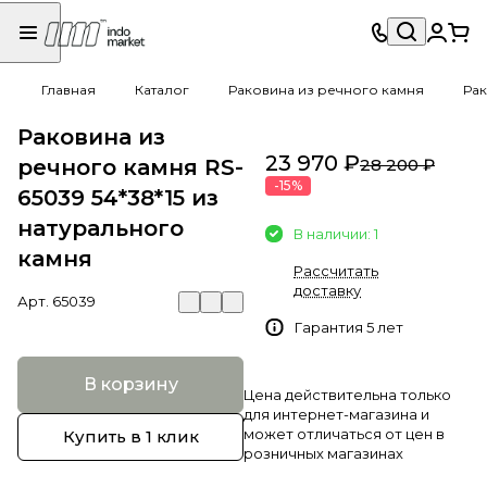
Главная
Каталог
Раковина из речного камня
Рак
Раковина из
23 970 ₽
речного камня RS-
28 200 ₽
-15%
65039 54*38*15 из
натурального
В наличии: 1
камня
Рассчитать
доставку
Арт.
65039
Гарантия 5 лет
В корзину
Цена действительна только
для интернет-магазина и
может отличаться от цен в
Купить в 1 клик
розничных магазинах