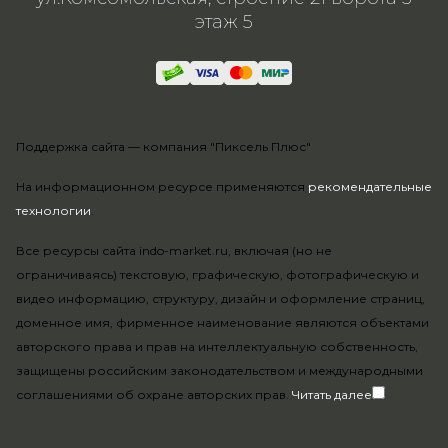
этаж 5
Поддержка сайта —
компания "Пиксель Плюс"
На информационном ресурсе применяются
рекомендательные
технологии
.
Все ресурсы сайта indo-market.ru, включая (но не
ограничиваясь) текстовую, графическую, фотографическую и
видео информацию, структуру, дизайн и оформление страниц,
доменное имя, фирменное наименование являются объектами
авторского права и прав на интеллектуальную собственность,
защищены российским законодательством и международными
соглашениями об охране авторских прав.
Читать далее