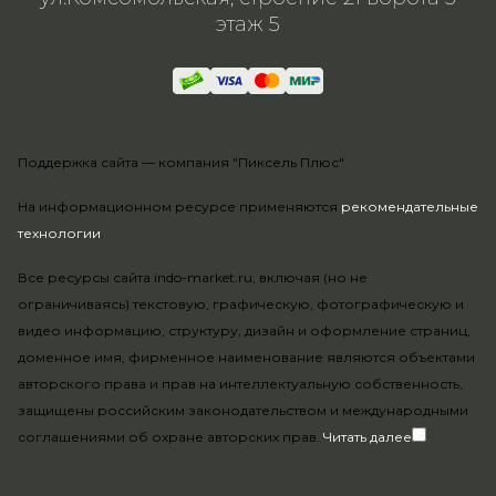
этаж 5
Поддержка сайта —
компания "Пиксель Плюс"
На информационном ресурсе применяются
рекомендательные
технологии
.
Все ресурсы сайта indo-market.ru, включая (но не
ограничиваясь) текстовую, графическую, фотографическую и
видео информацию, структуру, дизайн и оформление страниц,
доменное имя, фирменное наименование являются объектами
авторского права и прав на интеллектуальную собственность,
защищены российским законодательством и международными
соглашениями об охране авторских прав.
Читать далее