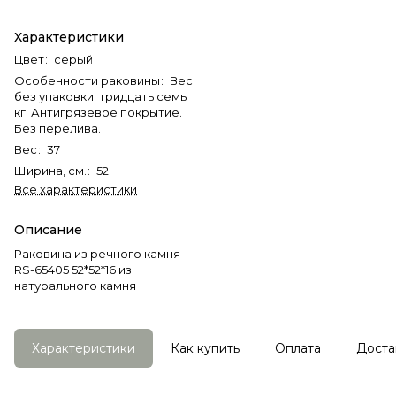
Характеристики
Цвет
:
серый
Особенности раковины
:
Вес
без упаковки: тридцать семь
кг. Антигрязевое покрытие.
Без перелива.
Вес
:
37
Ширина, см.
:
52
Все характеристики
Описание
Раковина из речного камня
RS-65405 52*52*16 из
натурального камня
Характеристики
Как купить
Оплата
Доста