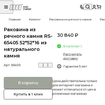
Главная
Каталог
Раковина из речного камня
Рак
Раковина из
30 840 ₽
речного камня RS-
65405 52*52*16 из
В наличии: 1
натурального
Рассчитать
камня
доставку
Арт.
65405
Гарантия 5 лет
Цена действительна только
В корзину
для интернет-магазина и
может отличаться от цен в
розничных магазинах
Купить в 1 клик