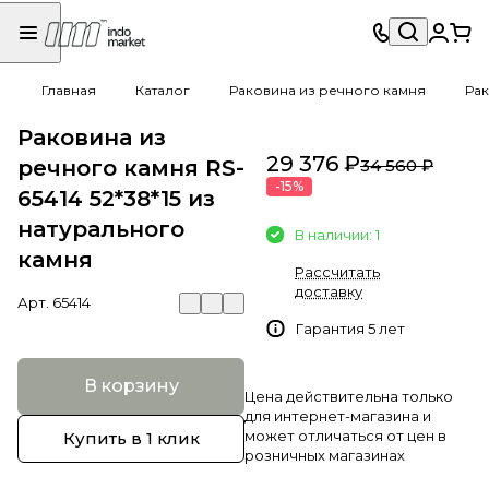
Главная
Каталог
Раковина из речного камня
Рак
Раковина из
29 376 ₽
речного камня RS-
34 560 ₽
-15%
65414 52*38*15 из
натурального
В наличии: 1
камня
Рассчитать
доставку
Арт.
65414
Гарантия 5 лет
В корзину
Цена действительна только
для интернет-магазина и
может отличаться от цен в
Купить в 1 клик
розничных магазинах