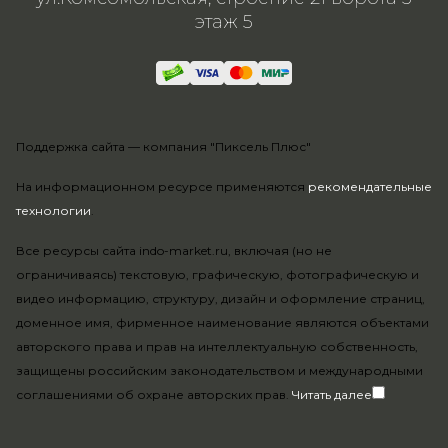
этаж 5
Поддержка сайта —
компания "Пиксель Плюс"
На информационном ресурсе применяются
рекомендательные
технологии
.
Все ресурсы сайта indo-market.ru, включая (но не
ограничиваясь) текстовую, графическую, фотографическую и
видео информацию, структуру, дизайн и оформление страниц,
доменное имя, фирменное наименование являются объектами
авторского права и прав на интеллектуальную собственность,
защищены российским законодательством и международными
соглашениями об охране авторских прав.
Читать далее