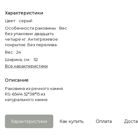
Характеристики
Цвет
:
серый
Особенности раковины
:
Вес
без упаковки: двадцать
четыре кг. Антигрязевое
покрытие. Без перелива.
Вес
:
24
Ширина, см.
:
52
Все характеристики
Описание
Раковина из речного камня
RS-65414 52*38*15 из
натурального камня
Характеристики
Как купить
Оплата
Доста