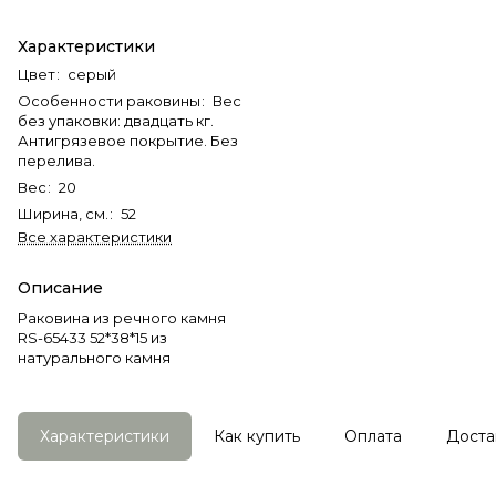
Характеристики
Цвет
:
серый
Особенности раковины
:
Вес
без упаковки: двадцать кг.
Антигрязевое покрытие. Без
перелива.
Вес
:
20
Ширина, см.
:
52
Все характеристики
Описание
Раковина из речного камня
RS-65433 52*38*15 из
натурального камня
Характеристики
Как купить
Оплата
Доста