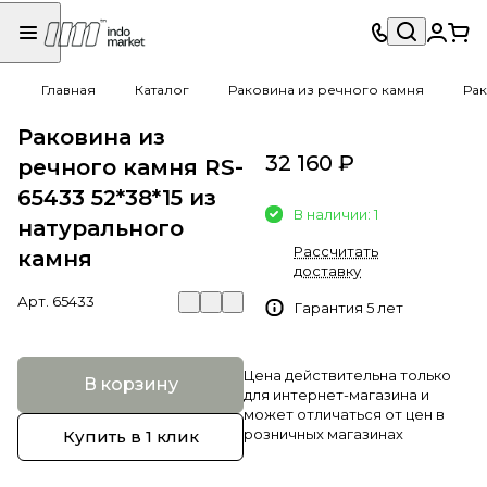
Главная
Каталог
Раковина из речного камня
Рак
Раковина из
32 160 ₽
речного камня RS-
65433 52*38*15 из
В наличии: 1
натурального
Рассчитать
камня
доставку
Арт.
65433
Гарантия 5 лет
Цена действительна только
В корзину
для интернет-магазина и
может отличаться от цен в
розничных магазинах
Купить в 1 клик