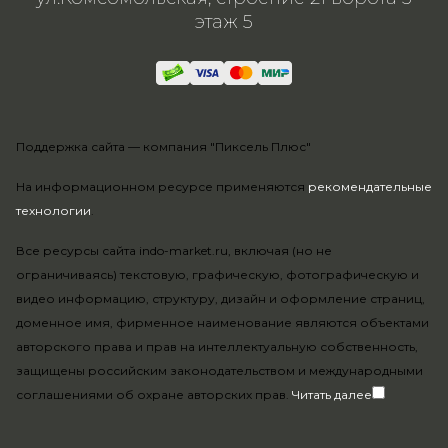
этаж 5
Поддержка сайта —
компания "Пиксель Плюс"
На информационном ресурсе применяются
рекомендательные
технологии
.
Все ресурсы сайта indo-market.ru, включая (но не
ограничиваясь) текстовую, графическую, фотографическую и
видео информацию, структуру, дизайн и оформление страниц,
доменное имя, фирменное наименование являются объектами
авторского права и прав на интеллектуальную собственность,
защищены российским законодательством и международными
соглашениями об охране авторских прав.
Читать далее