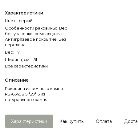
Характеристики
Цвет
:
серый
Особенности раковины
:
Вес
без упаковки: семнадцать кг.
Антигрязевое покрытие. Без
перелива.
Вес
:
17
Ширина, см.
:
51
Все характеристики
Описание
Раковина из речного камня
RS-65498 51*29*15 из
натурального камня
Характеристики
Как купить
Оплата
Доста