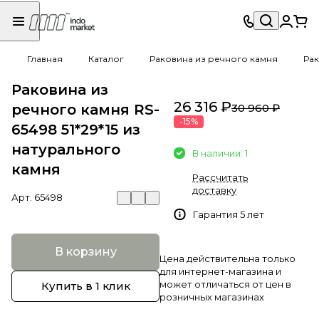
Главная
Каталог
Раковина из речного камня
Рак
Раковина из
26 316 ₽
речного камня RS-
30 960 ₽
-15%
65498 51*29*15 из
натурального
В наличии: 1
камня
Рассчитать
доставку
Арт.
65498
Гарантия 5 лет
В корзину
Цена действительна только
для интернет-магазина и
может отличаться от цен в
Купить в 1 клик
розничных магазинах