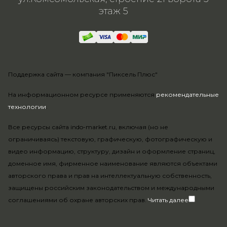
этаж 5
Поддержка сайта —
компания "Пиксель Плюс"
На информационном ресурсе применяются
рекомендательные
технологии
.
Все ресурсы сайта indo-market.ru, включая (но не
ограничиваясь) текстовую, графическую, фотографическую и
видео информацию, структуру, дизайн и оформление страниц,
доменное имя, фирменное наименование являются объектами
авторского права и прав на интеллектуальную собственность,
защищены российским законодательством и международными
соглашениями об охране авторских прав.
Читать далее