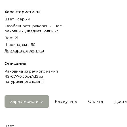
Характеристики
Цвет
:
серый
Особенности раковины
:
Вес
раковины: Двадцать один кг
Вес
:
21
Ширина, см.
:
50
Все характеристики
Описание
Раковина из речного камня
RS-65776 50х47х15 из
натурального камня
Характеристики
Как купить
Оплата
Доста
Цвет