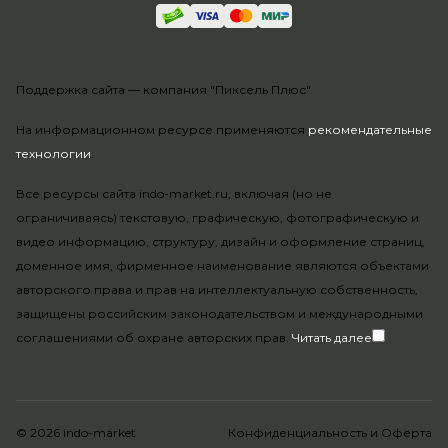
Поддержка сайта —
компания "Пиксель Плюс"
На информационном ресурсе применяются
рекомендательные
технологии
.
Все ресурсы сайта indo-market.ru, включая (но не
ограничиваясь) текстовую, графическую, фотографическую и
видео информацию, структуру, дизайн и оформление страниц,
доменное имя, фирменное наименование являются объектами
авторского права и прав на интеллектуальную собственность,
защищены российским законодательством и международными
соглашениями об охране авторских прав.
Читать далее
© 2026 indo-market
Конфиденциальность
и
Оферта