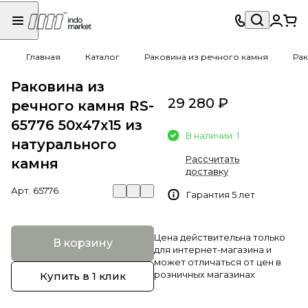
Главная
Каталог
Раковина из речного камня
Рак
Раковина из
29 280 ₽
речного камня RS-
65776 50х47х15 из
В наличии: 1
натурального
Рассчитать
камня
доставку
Арт.
65776
Гарантия 5 лет
Цена действительна только
В корзину
для интернет-магазина и
может отличаться от цен в
розничных магазинах
Купить в 1 клик