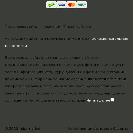
Поддержка сайта —
компания "Пиксель Плюс"
На информационном ресурсе применяются
рекомендательные
технологии
.
Все ресурсы сайта indo-market.ru, включая (но не
ограничиваясь) текстовую, графическую, фотографическую и
видео информацию, структуру, дизайн и оформление страниц,
доменное имя, фирменное наименование являются объектами
авторского права и прав на интеллектуальную собственность,
защищены российским законодательством и международными
соглашениями об охране авторских прав.
Читать далее
© 2026 indo-market
Конфиденциальность
и
Оферта