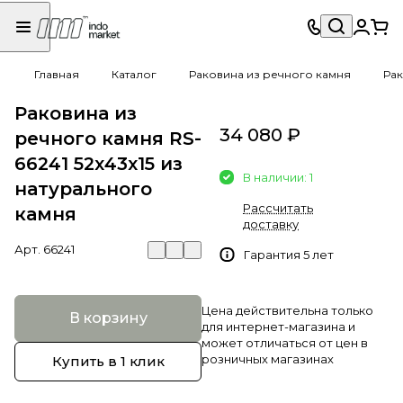
Главная
Каталог
Раковина из речного камня
Рак
Раковина из
34 080 ₽
речного камня RS-
66241 52х43х15 из
В наличии: 1
натурального
Рассчитать
камня
доставку
Арт.
66241
Гарантия 5 лет
Цена действительна только
В корзину
для интернет-магазина и
может отличаться от цен в
розничных магазинах
Купить в 1 клик