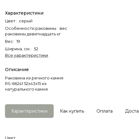
Характеристики
Цвет
:
серый
Особенности раковины
:
вес
раковины девятнадцать кг
Вес
:
19
Ширина, см.
:
52
Все характеристики
Описание
Раковина из речного камня
RS-66241 52х43х15 из
натурального камня
Характеристики
Как купить
Оплата
Доста
Цвет