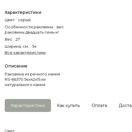
Характеристики
Цвет
:
серый
Особенности раковины
:
вес
раковины двадцать семь кг
Вес
:
27
Ширина, см.
:
54
Все характеристики
Описание
Раковина из речного камня
RS-66370 54х42х15 из
натурального камня
Характеристики
Как купить
Оплата
Доста
Цвет