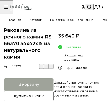
Главная
Каталог
Раковина из речного камня
Рак
Раковина из
35 640 ₽
речного камня RS-
66370 54х42х15 из
В наличии: 1
натурального
Рассчитать
камня
доставку
Арт.
66370
Гарантия 5 лет
Цена действительна только
В корзину
для интернет-магазина и
может отличаться от цен в
розничных магазинах
Купить в 1 клик