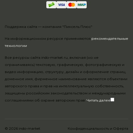
Поддержка сайта —
компания "Пиксель Плюс"
На информационном ресурсе применяются
рекомендательные
технологии
.
Все ресурсы сайта indo-market.ru, включая (но не
ограничиваясь) текстовую, графическую, фотографическую и
видео информацию, структуру, дизайн и оформление страниц,
доменное имя, фирменное наименование являются объектами
авторского права и прав на интеллектуальную собственность,
защищены российским законодательством и международными
соглашениями об охране авторских прав.
Читать далее
© 2026 indo-market
Конфиденциальность
и
Оферта